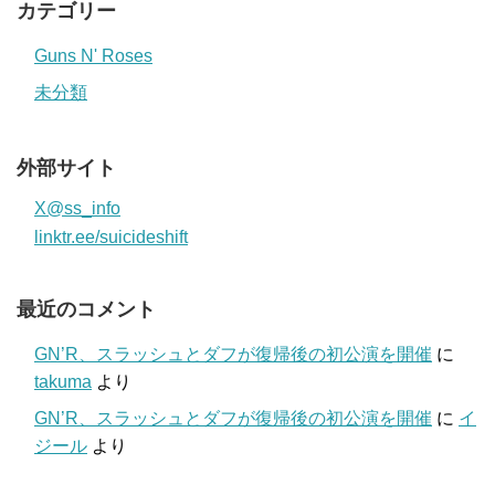
カテゴリー
Guns N' Roses
未分類
外部サイト
X@ss_info
linktr.ee/suicideshift
最近のコメント
GN’R、スラッシュとダフが復帰後の初公演を開催
に
takuma
より
GN’R、スラッシュとダフが復帰後の初公演を開催
に
イ
ジール
より