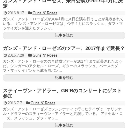
ガンズ・アンド・ローゼズ、来日公演が2017年1月に決
定
2016.8.17
Guns N' Roses
ガンズ・アンド・ローゼズが来年1月に来日公演を行うことが発表されて
いる。 ガンズ・アンド・ローゼズは、今年４月にスラッシュ、ダフ・マ
ッケイガンを迎えたクラシッ...
記事を読む
ガンズ・アンド・ローゼズのツアー、2017年まで延長？
2016.7.29
Guns N' Roses
ガンズ・アンド・ローゼズの再結成ツアーが2017年まで延長されたよう
だ。シンガーのアクセル・ローズ、ギターのスラッシュ、ベースのダ
フ・マッケイガンから成る同バン...
記事を読む
スティーヴン・アドラー、GN’Rのコンサートにゲスト
参加
2016.7.7
Guns N' Roses
ガンズ・アンド・ローゼズはシンシナティで行ったライヴで、オリジナ
ル・ドラマーのスティーヴン・アドラーと共演している。 アクセル・ロ
ーズ、スラッシュ、ダフ・マッ...
記事を読む