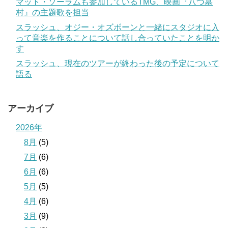
マット・ソーラムも参加しているTMG、映画『八つ墓
村』の主題歌を担当
スラッシュ、オジー・オズボーンと一緒にスタジオに入
って音楽を作ることについて話し合っていたことを明か
す
スラッシュ、現在のツアーが終わった後の予定について
語る
アーカイブ
2026年
8月
(5)
7月
(6)
6月
(6)
5月
(5)
4月
(6)
3月
(9)