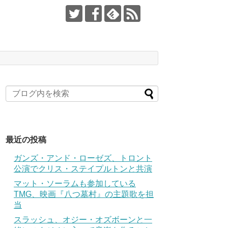
最近の投稿
ガンズ・アンド・ローゼズ、トロント
公演でクリス・ステイプルトンと共演
マット・ソーラムも参加している
TMG、映画『八つ墓村』の主題歌を担
当
スラッシュ、オジー・オズボーンと一