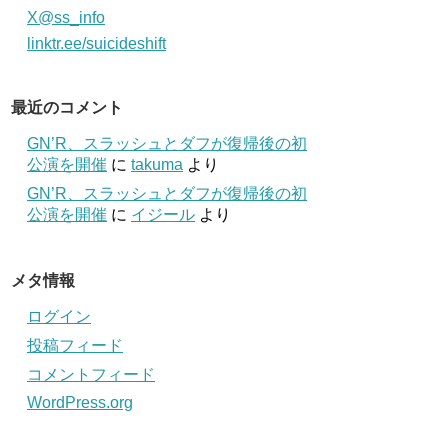
X@ss_info
linktr.ee/suicideshift
最近のコメント
GN’R、スラッシュとダフが復帰後の初
公演を開催
に
takuma
より
GN’R、スラッシュとダフが復帰後の初
公演を開催
に
イジール
より
メタ情報
ログイン
投稿フィード
コメントフィード
WordPress.org