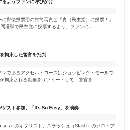
するようファンに呼びかけ
ーに郵便投票用の封筒写真と「青（民主党）に投票！」
間選挙で民主党に投票するよう、ファンに...
ーを拘束した警官を批判
マンであるアクセル・ローズはショッピング・モールで
が拘束される動画をリツイートして、警官を...
ト参加、「It’s So Easy」を演奏
Roses）のギタリスト、スラッシュ（Slash）のソロ・プ