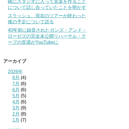
緒にスタジオに入って音楽を作ること
について話し合っていたことを明かす
スラッシュ、現在のツアーが終わった
後の予定について語る
40年前に録音されたガンズ・アンド・
ローゼズの完全未公開リハーサル・テ
ープの音源がYouTubeに
アーカイブ
2026年
8月
(4)
7月
(6)
6月
(6)
5月
(5)
4月
(6)
3月
(9)
2月
(8)
1月
(7)