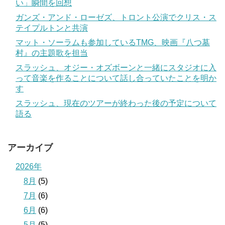
い」瞬間を回想
ガンズ・アンド・ローゼズ、トロント公演でクリス・ス
テイプルトンと共演
マット・ソーラムも参加しているTMG、映画『八つ墓
村』の主題歌を担当
スラッシュ、オジー・オズボーンと一緒にスタジオに入
って音楽を作ることについて話し合っていたことを明か
す
スラッシュ、現在のツアーが終わった後の予定について
語る
アーカイブ
2026年
8月
(5)
7月
(6)
6月
(6)
5月
(5)