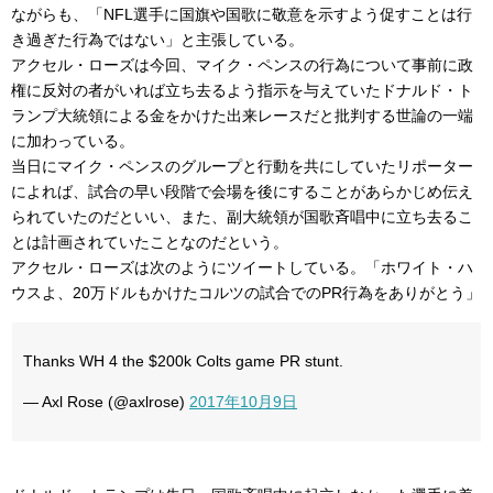
ながらも、「NFL選手に国旗や国歌に敬意を示すよう促すことは行
き過ぎた行為ではない」と主張している。
アクセル・ローズは今回、マイク・ペンスの行為について事前に政
権に反対の者がいれば立ち去るよう指示を与えていたドナルド・ト
ランプ大統領による金をかけた出来レースだと批判する世論の一端
に加わっている。
当日にマイク・ペンスのグループと行動を共にしていたリポーター
によれば、試合の早い段階で会場を後にすることがあらかじめ伝え
られていたのだといい、また、副大統領が国歌斉唱中に立ち去るこ
とは計画されていたことなのだという。
アクセル・ローズは次のようにツイートしている。「ホワイト・ハ
ウスよ、20万ドルもかけたコルツの試合でのPR行為をありがとう」
Thanks WH 4 the $200k Colts game PR stunt.
— Axl Rose (@axlrose)
2017年10月9日