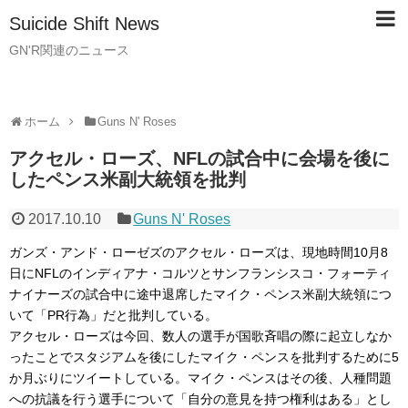
Suicide Shift News
GN'R関連のニュース
ホーム
Guns N' Roses
アクセル・ローズ、NFLの試合中に会場を後に
したペンス米副大統領を批判
2017.10.10
Guns N' Roses
ガンズ・アンド・ローゼズのアクセル・ローズは、現地時間10月8
日にNFLのインディアナ・コルツとサンフランシスコ・フォーティ
ナイナーズの試合中に途中退席したマイク・ペンス米副大統領につ
いて「PR行為」だと批判している。
アクセル・ローズは今回、数人の選手が国歌斉唱の際に起立しなか
ったことでスタジアムを後にしたマイク・ペンスを批判するために5
か月ぶりにツイートしている。マイク・ペンスはその後、人種問題
への抗議を行う選手について「自分の意見を持つ権利はある」とし