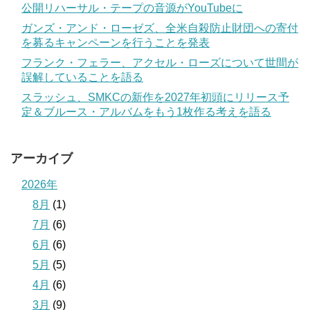
公開リハーサル・テープの音源がYouTubeに
ガンズ・アンド・ローゼズ、全米自殺防止財団への寄付
を募るキャンペーンを行うことを発表
フランク・フェラー、アクセル・ローズについて世間が
誤解していることを語る
スラッシュ、SMKCの新作を2027年初頭にリリース予
定＆ブルース・アルバムをもう1枚作る考えを語る
アーカイブ
2026年
8月
(1)
7月
(6)
6月
(6)
5月
(5)
4月
(6)
3月
(9)