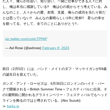
た人々、俺らが出会い、知り合い、一緒に仕事ができる人々に対
し、俺は本当に感謝している!! 俺は心の底からそう考えている。み
んなのこと、人々からの愛、友情、支援、俺らの成功を当たり前だ
とは思っていない!! みんなの素晴らしい1年に乾杯!! 君らの幸せ
を願ってる。そして、全てのことにありがとう!!」
pic.twitter.com/czpIcTPPAP
— Axl Rose (@axlrose)
February 8, 2023
前日（2月5日）には、バンド・メイトのダフ・マッケイガンが59歳
の誕生日を迎えていた。
ガンズ・アンド・ローゼズは、6月30日にロンドンのハイド・パー
クで開催される＜British Summer Time＞フェスティバルに出演。そ
の1週間前に開かれるグラストンベリー・フェスティバルでもヘッド
ラインを飾るのではと噂されている。(Ako Suzuki)
≫
barks.jp