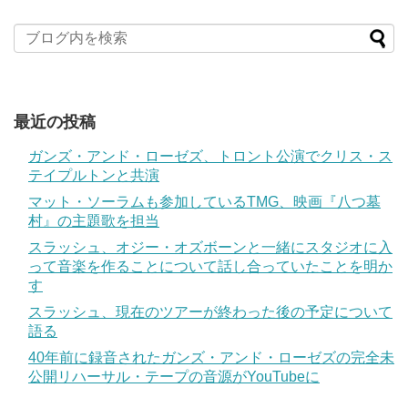
最近の投稿
ガンズ・アンド・ローゼズ、トロント公演でクリス・ス
テイプルトンと共演
マット・ソーラムも参加しているTMG、映画『八つ墓
村』の主題歌を担当
スラッシュ、オジー・オズボーンと一緒にスタジオに入
って音楽を作ることについて話し合っていたことを明か
す
スラッシュ、現在のツアーが終わった後の予定について
語る
40年前に録音されたガンズ・アンド・ローゼズの完全未
公開リハーサル・テープの音源がYouTubeに