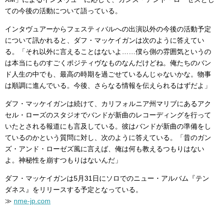
ての今後の活動について語っている。
インタヴュアーからフェスティバルへの出演以外の今後の活動予定
について訊かれると、ダフ・マッケイガンは次のように答えてい
る。「それ以外に言えることはないよ……僕ら側の雰囲気というの
は本当にものすごくポジティヴなものなんだけどね。俺たちのバン
ド人生の中でも、最高の時期を過ごせているんじゃないかな。物事
は順調に進んでいる。今後、さらなる情報を伝えられるはずだよ」
ダフ・マッケイガンは続けて、カリフォルニア州マリブにあるアク
セル・ローズのスタジオでバンドが新曲のレコーディングを行って
いたとされる報道にも言及している。彼はバンドが新曲の準備をし
ているのかという質問に対し、次のように答えている。「昔のガン
ズ・アンド・ローゼズ風に言えば、俺は何も教えるつもりはない
よ。神秘性を崩すつもりはないんだ」
ダフ・マッケイガンは5月31日にソロでのニュー・アルバム『テン
ダネス』をリリースする予定となっている。
≫
nme-jp.com