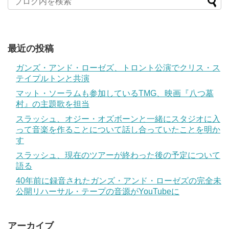
最近の投稿
ガンズ・アンド・ローゼズ、トロント公演でクリス・ス
テイプルトンと共演
マット・ソーラムも参加しているTMG、映画『八つ墓
村』の主題歌を担当
スラッシュ、オジー・オズボーンと一緒にスタジオに入
って音楽を作ることについて話し合っていたことを明か
す
スラッシュ、現在のツアーが終わった後の予定について
語る
40年前に録音されたガンズ・アンド・ローゼズの完全未
公開リハーサル・テープの音源がYouTubeに
アーカイブ