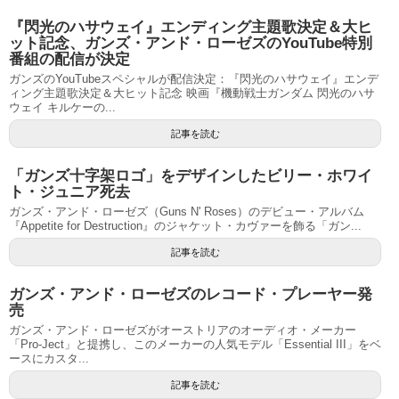
『閃光のハサウェイ』エンディング主題歌決定＆大ヒ
ット記念、ガンズ・アンド・ローゼズのYouTube特別
番組の配信が決定
ガンズのYouTubeスペシャルが配信決定：『閃光のハサウェイ』エンデ
ィング主題歌決定＆大ヒット記念 映画『機動戦士ガンダム 閃光のハサ
ウェイ キルケーの...
記事を読む
「ガンズ十字架ロゴ」をデザインしたビリー・ホワイ
ト・ジュニア死去
ガンズ・アンド・ローゼズ（Guns N' Roses）のデビュー・アルバム
『Appetite for Destruction』のジャケット・カヴァーを飾る「ガン...
記事を読む
ガンズ・アンド・ローゼズのレコード・プレーヤー発
売
ガンズ・アンド・ローゼズがオーストリアのオーディオ・メーカー
「Pro-Ject」と提携し、このメーカーの人気モデル「Essential III」をベ
ースにカスタ...
記事を読む