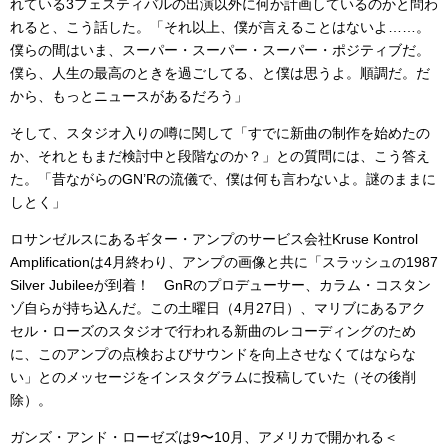
れている3フェスティバルの出演以外に何か計画しているのかと問わ
れると、こう話した。「それ以上、僕が言えることはないよ……。
僕らの間はいま、スーパー・スーパー・スーパー・ポジティブだ。
僕ら、人生の最高のときを過ごしてる、と僕は思うよ。順調だ。だ
から、もっとニュースがあるだろう」
そして、スタジオ入りの噂に関して「すでに新曲の制作を始めたの
か、それともまだ検討中と段階なのか？」との質問には、こう答え
た。「昔ながらのGN’Rの流儀で、僕は何も言わないよ。謎のままに
しとく」
ロサンゼルスにあるギター・アンプのサービス会社Kruse Kontrol
Amplificationは4月終わり、アンプの画像と共に「スラッシュの1987
Silver Jubileeが到着！ GnRのプロデューサー、カラム・コスタン
ゾ自らが持ち込んだ。この土曜日（4月27日）、マリブにあるアク
セル・ローズのスタジオで行われる新曲のレコーディングのため
に、このアンプの点検およびサウンドを向上させなくてはならな
い」とのメッセージをインスタグラムに投稿していた（その後削
除）。
ガンズ・アンド・ローゼズは9〜10月、アメリカで開かれる＜