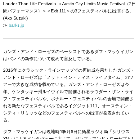
Louder Than Life Festival＞＜Austin City Limits Music Festival（2日
間パフォーマンス）＞＜Exit 111＞の3フェスティバルに出演する。
(Ako Suzuki)
≫
barks.jp
ガンズ・アンド・ローゼズのベーシストであるダフ・マッケイガン
はバンドの新作について改めて言及している。
2016年にクラシック・ラインナップでの再結成を果たしたガンズ・
アンド・ローゼズは「ノット・イン・ディス・ライフタイム」のツ
アーで大きな成功を収めている。ガンズ・アンド・ローゼズは今
年、ケンタッキー州ルイヴィルで開催されるラウダー・ザン・ライ
フ・フェスティバルや、ボナルー・フェスティバルの会場で開催さ
れる新たなフェスティバルであるイグジット111、オースティン・
シティ・リミッツなどのフェスティバルへの出演が発表されてい
る。
ダフ・マッケイガンは現地時間5月6日に衛星ラジオ局「シリウス
XM」によるインタヴューに応じて、ガンズ・アンド・ローゼズとし