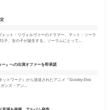
予定
ヴェット・リヴォルヴァーのドラマー、マット・ソーラ
1子、女の子が誕生する。ソーラムにとって...
ゥー』への出演オファーを即承諾
ネットワーク）から放送されたアニメ『Scooby-Doo
にガンズ・アン...
ド音源を発掘、アルバム発売