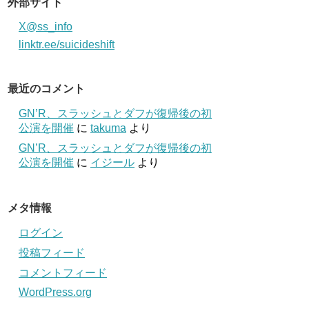
外部サイト
X@ss_info
linktr.ee/suicideshift
最近のコメント
GN’R、スラッシュとダフが復帰後の初
公演を開催
に
takuma
より
GN’R、スラッシュとダフが復帰後の初
公演を開催
に
イジール
より
メタ情報
ログイン
投稿フィード
コメントフィード
WordPress.org