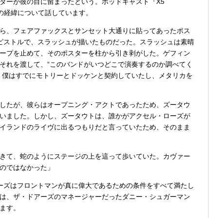
ターが彼の目に留まったという。ポッドキャスト『X5
約の経緯について話しています。
ら、フェアファックスとサンセット大通りに貼ってあったポス
ピストルで、スラッシュが描いたものだった。スラッシュは素晴
ープを止めて、そのポスターを柱から引き剥がした。ゲフィン
それを渡して、“このバンドがいつどこで演奏するのか調べてく
、僕はすでにモトリーとドッケンと契約していたし、メタリカを
したが、彼らはオープニング・アクトであったため、ズータウ
いました。しかし、ズータウトは、誰かがアクセル・ローズが
イランドのライヴに出るつもりだと言っていたため、そのまま
きて、蛇のようにステージの上を這って歩いていた。カヴァー
のではなかった」
ーズはフロントマンが真に偉大であるための条件をすべて満たし
は、ザ・ドアーズのマネージャーだったダニー・シュガーマン
ます。