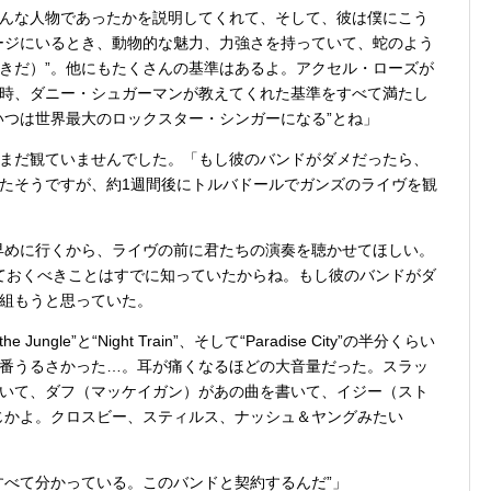
んな人物であったかを説明してくれて、そして、彼は僕にこう
ージにいるとき、動物的な魅力、力強さを持っていて、蛇のよう
きだ）”。他にもたくさんの基準はあるよ。アクセル・ローズが
時、ダニー・シュガーマンが教えてくれた基準をすべて満たし
いつは世界最大のロックスター・シンガーになる”とね」
まだ観ていませんでした。「もし彼のバンドがダメだったら、
たそうですが、約1週間後にトルバドールでガンズのライヴを観
早めに行くから、ライヴの前に君たちの演奏を聴かせてほしい。
っておくべきことはすでに知っていたからね。もし彼のバンドがダ
組もうと思っていた。
ungle”と“Night Train”、そして“Paradise City”の半分くらい
番うるさかった…。耳が痛くなるほどの大音量だった。スラッ
いて、ダフ（マッケイガン）があの曲を書いて、イジー（スト
じかよ。クロスビー、スティルス、ナッシュ＆ヤングみたい
すべて分かっている。このバンドと契約するんだ”」