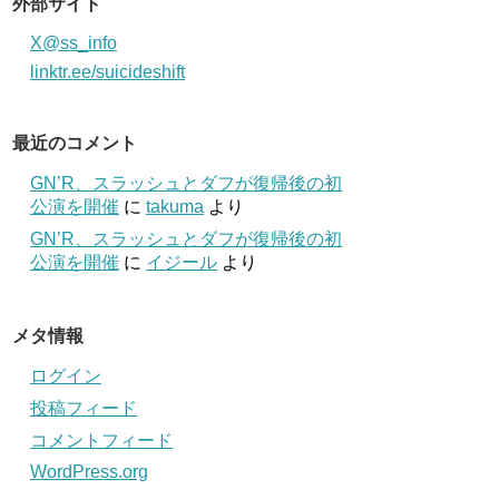
外部サイト
X@ss_info
linktr.ee/suicideshift
最近のコメント
GN’R、スラッシュとダフが復帰後の初
公演を開催
に
takuma
より
GN’R、スラッシュとダフが復帰後の初
公演を開催
に
イジール
より
メタ情報
ログイン
投稿フィード
コメントフィード
WordPress.org