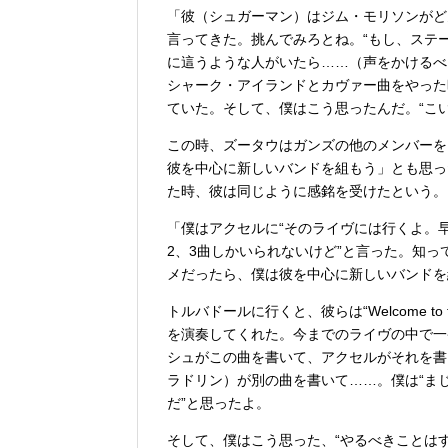
「彼（シュガーマン）はジム・モリソンがど
言ってきた。挑んでみろとね。“もし、ステ
に這うような人がいたら……（声をかけるべ
シャーク・アイランドとカヴァー曲をやった
ていた。そして、僕はこう思ったんだ。“こ
この時、ズータウはガンズの他のメンバーを
彼を中心に新しいバンドを組もう」とも思っ
た時、彼は同じように感銘を受けたという。
「僕はアクセルに“そのライヴには行くよ。
2、3曲しかいられないけど”と言った。知
メだったら、僕は彼を中心に新しいバンドを
トルバドールに行くと、彼らは“Welcome to the J
を演奏してくれた。今までのライヴの中で一
シュがこの曲を書いて、アクセルがそれを書
ラドリン）が別の曲を書いて……。僕は“ま
だ”と思ったよ。
そして、僕はこう思った、“やるべきことは