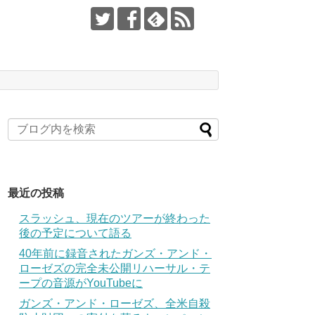
最近の投稿
スラッシュ、現在のツアーが終わった
後の予定について語る
40年前に録音されたガンズ・アンド・
ローゼズの完全未公開リハーサル・テ
ープの音源がYouTubeに
ガンズ・アンド・ローゼズ、全米自殺