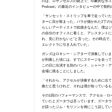
のは、ロサンゼルスの路上で、印象的なポス
Podcast』の最近のインタビューの中で契
「サンセット・ストリップを車で走っていた
ターに目が留まった。バラが描かれた2丁の
らしいアーティストで絵描きなんだ。僕はジ
の自分のオフィスに着くと、アシスタントに
れ、見に行かないと”と言った。その時点で
エレクトラに引き入れていた」
ガンズはロキシー・シアターで演奏していま
が到着した頃には、すでにステージを去って
この日に出演する別のバンド、シャーク・ア
会場に残ることにしました。
「それから、アクセルが演奏するために出て
曲だと思うけれど、それは僕が知っているも
その1回のパフォーマンスで、アクセル・ロ
ていたとズータウは言っています。ズータウ
が語ったジム・モリソンを例にこう話してい