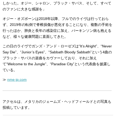
しかった。オジー、シャロン、ブラック・サバス、そして、すべて
のファンに大きな感謝を」
オジー・オズボーンは2018年以降、フルでのライヴは行っておら
ず、2019年の転倒で脊椎損傷が悪化することになり、複数の手術を
行ったほか、肺炎と長年の感染症に加え、パーキンソン病も抱える
など、様々な健康問題に直面してきた。
この日のライヴでガンズ・アンド・ローゼズは“It’s Alright”、“Never
Say Die”、“Junior’s Eyes”、“Sabbath Bloody Sabbath”という4曲の
ブラック・サバスの楽曲をカヴァーしており、それに加え
て“Welcome to the Jungle”、“Paradise City”という代表曲を披露し
ている。
≫
nme-jp.com
アクセルは、メタリカのジェームズ・ヘッドフィールドとの写真も
投稿しています。