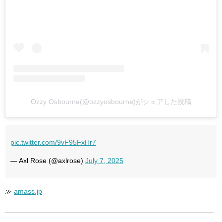
Ozzy Osbourne(@ozzyosbourne)がシェアした投稿
pic.twitter.com/9vF95FxHr7
— Axl Rose (@axlrose)
July 7, 2025
≫
amass.jp