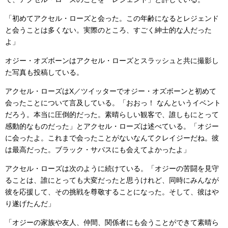
「初めてアクセル・ローズと会った。この年齢になるとレジェンド
と会うことは多くない。実際のところ、すごく紳士的な人だった
よ」
オジー・オズボーンはアクセル・ローズとスラッシュと共に撮影し
た写真も投稿している。
アクセル・ローズはX／ツイッターでオジー・オズボーンと初めて
会ったことについて言及している。「おおっ！ なんというイベント
だろう。本当に圧倒的だった。素晴らしい観客で、誰しもにとって
感動的なものだった」とアクセル・ローズは述べている。「オジー
に会ったよ。これまで会ったことがないなんてクレイジーだね。彼
は最高だった。ブラック・サバスにも会えてよかったよ」
アクセル・ローズは次のように続けている。「オジーの苦闘を見守
ることは、誰にとっても大変だったと思うけれど、同時にみんなが
彼を応援して、その挑戦を尊敬することになった。そして、彼はや
り遂げたんだ」
「オジーの家族や友人、仲間、関係者にも会うことができて素晴ら