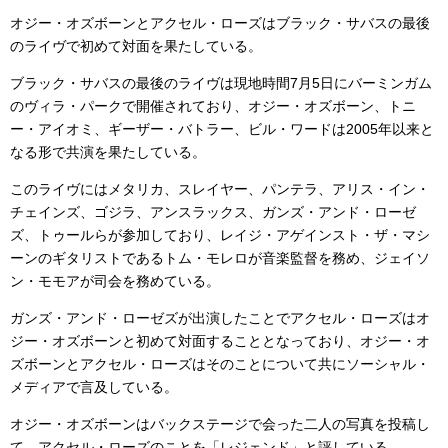
オジー・オズボーンとアクセル・ローズはブラック・サバスの最後
のライヴで初めて対面を果たしている。
ブラック・サバスの最後のライヴは現地時間7月5日にバーミンガム
のヴィラ・パークで開催されており、オジー・オズボーン、トニ
ー・アイオミ、ギーザー・バトラー、ビル・ワードは2005年以来と
なる形で共演を果たしている。
このライヴにはメタリカ、スレイヤー、パンテラ、アリス・イン・
チェインズ、ゴジラ、アンスラックス、ガンズ・アンド・ローゼ
ズ、トゥールらが参加しており、レイジ・アゲインスト・ザ・マシ
ーンのギタリストであるトム・モレロが音楽監督を務め、ジェイソ
ン・モモアが司会を務めている。
ガンズ・アンド・ローゼズが出演したことでアクセル・ローズはオ
ジー・オズボーンと初めて対面することとなっており、オジー・オ
ズボーンとアクセル・ローズはそのことについて共にソーシャル・
メディアで言及している。
オジー・オズボーンはバックステージで会った二人の写真を投稿し
て、アクセル・ローズのことを「レジェンド」と評している。