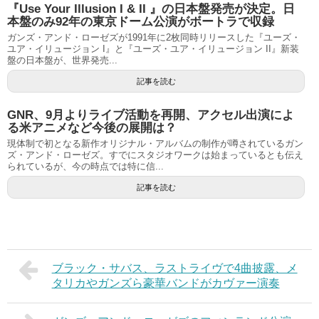
『Use Your Illusion I & II 』の日本盤発売が決定。日
本盤のみ92年の東京ドーム公演がボートラで収録
ガンズ・アンド・ローゼズが1991年に2枚同時リリースした『ユーズ・
ユア・イリュージョン I』と『ユーズ・ユア・イリュージョン II』新装
盤の日本盤が、世界発売...
記事を読む
GNR、9月よりライブ活動を再開、アクセル出演によ
る米アニメなど今後の展開は？
現体制で初となる新作オリジナル・アルバムの制作が噂されているガン
ズ・アンド・ローゼズ。すでにスタジオワークは始まっているとも伝え
られているが、今の時点では特に信...
記事を読む
ブラック・サバス、ラストライヴで4曲披露、メ
タリカやガンズら豪華バンドがカヴァー演奏