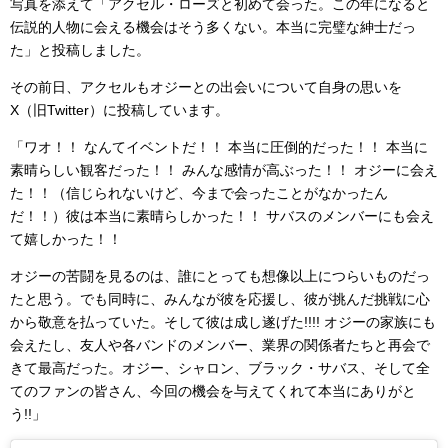
写真を添えて「アクセル・ローズと初めて会った。この年になると
伝説的人物に会える機会はそう多くない。本当に完璧な紳士だっ
た」と投稿しました。
その前日、アクセルもオジーとの出会いについて自身の思いを
X（旧Twitter）に投稿しています。
「ワオ！！ なんてイベントだ！！ 本当に圧倒的だった！！ 本当に
素晴らしい観客だった！！ みんな感情が高ぶった！！ オジーに会え
た！！（信じられないけど、今まで会ったことがなかったん
だ！！）彼は本当に素晴らしかった！！ サバスのメンバーにも会え
て嬉しかった！！
オジーの苦闘を見るのは、誰にとっても想像以上につらいものだっ
たと思う。でも同時に、みんなが彼を応援し、彼が挑んだ挑戦に心
から敬意を払っていた。そして彼は成し遂げた!!!! オジーの家族にも
会えたし、友人や各バンドのメンバー、業界の関係者たちと再会で
きて最高だった。オジー、シャロン、ブラック・サバス、そして全
てのファンの皆さん、今回の機会を与えてくれて本当にありがと
う!!」