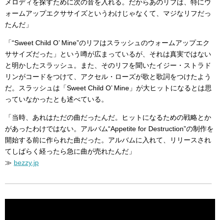
メロディを探すために次の音を入れる。だからあのリフは、特にウ
ォームアップエクササイズというわけじゃなくて、マジなリフだっ
たんだ」
「“Sweet Child O’ Mine”のリフはスラッシュのウォームアップエク
ササイズだった」という噂が広まっているが、それは真実ではない
と明かしたスラッシュ。また、そのリフを聞いたイジー・ストラド
リンがコードをつけて、アクセル・ローズが歌と歌詞をつけたよう
だ。スラッシュは「Sweet Child O’ Mine」が大ヒットになるとは思
っていなかったとも述べている。
「当時、あれはただの曲だったんだ。ヒットになるための戦略とか
があったわけではない。アルバム“Appetite for Destruction”の制作を
開始する前に作られた曲だった。アルバムに入れて、リリースされ
てしばらく経ったら急に曲が売れたんだ」
≫
bezzy.jp