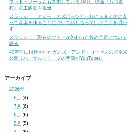
マット・ソーラムも参加しているTMG、映画『八つ墓
村』の主題歌を担当
スラッシュ、オジー・オズボーンと一緒にスタジオに入
って音楽を作ることについて話し合っていたことを明か
す
スラッシュ、現在のツアーが終わった後の予定について
語る
40年前に録音されたガンズ・アンド・ローゼズの完全未
公開リハーサル・テープの音源がYouTubeに
アーカイブ
2026年
8月
(4)
7月
(6)
6月
(6)
5月
(5)
4月
(6)