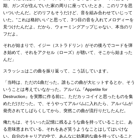
期、ガンズが住んでいた家の周りに座っていたとき、このリフを思
いついたんだ。どのリフもそうだけど、音を組み合わせていじって
いた。“これは格好いい”と思って、3つ目の音を入れてメロディーを
見つけたんだよ。だから、ウォーミングアップじゃない、本当のリ
フだよ。
それが始まりで、イジー（ストラドリン）がその後ろでコードを弾
き始めて、それをアクセル（ローズ）が聴いて、そこから始まった
んだ」
スラッシュはこの曲を振り返って、こう話しています。
「当時は、ただの1曲だった。誰もこの曲が大ヒットするとか、そう
いうことは考えていなかった。アルバム『Appetite for
Destruction』を実際に作る前に、ただカッコイイと思ったものを集
めただけだった。で、そうやってアルバムに入れたら、アルバムが
発売されてしばらくしてから、突然この曲が流行りだしたんだ。
俺たちは、そういった記憶に残るような曲を持っていることに、あ
る意味恵まれている。それをあざ笑うようなことはしてはいけな
い。自分のキャリアの中で、あんなに効果的な曲を持っていること