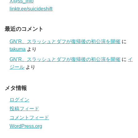
X@ss_info
linktr.ee/suicideshift
最近のコメント
GN’R、スラッシュとダフが復帰後の初公演を開催
に
takuma
より
GN’R、スラッシュとダフが復帰後の初公演を開催
に
イ
ジール
より
メタ情報
ログイン
投稿フィード
コメントフィード
WordPress.org