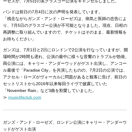
ーゼズが、7月5日の英グラスゴー公演をキャンセルしました。
バンドは前日の7月4日に次の声明を発表しています。
「残念ながらガンズ・アンド・ローゼズは、病気と医師の忠告によ
り、7月5日のグラスゴー公演が不可能となりました。現在、日程の
再調整に取り組んでいますので、チケットはそのまま、最新情報を
お待ちください」
ガンズは、7月1日と2日にロンドンで2公演を行なっていますが、開
場時間が2時間も遅れ、公演の最中に様々な音響のトラブルが勃発。
両公演には、キャリー・アンダーウッドがゲスト出演し、アンコー
ル最後で「Paradise City」を共演したものの、7月2日の公演では、
アクセル・ローズがヴォーカルに問題があると観客に告げ、前日の
セットリストから2016年以来毎回ライヴで披露していた
「November Rain」など3曲を割愛していました。
≫
musiclifeclub.com
ガンズ・アンド・ローゼズ、ロンドン公演にキャリー・アンダーウ
ッドがゲスト出演