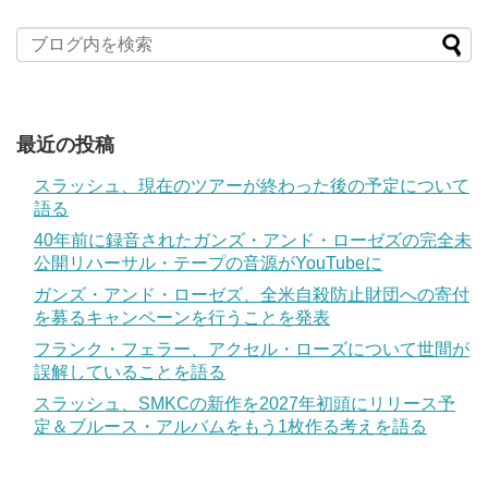
最近の投稿
スラッシュ、現在のツアーが終わった後の予定について
語る
40年前に録音されたガンズ・アンド・ローゼズの完全未
公開リハーサル・テープの音源がYouTubeに
ガンズ・アンド・ローゼズ、全米自殺防止財団への寄付
を募るキャンペーンを行うことを発表
フランク・フェラー、アクセル・ローズについて世間が
誤解していることを語る
スラッシュ、SMKCの新作を2027年初頭にリリース予
定＆ブルース・アルバムをもう1枚作る考えを語る