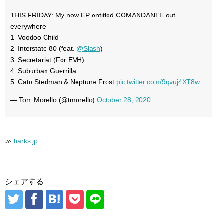
THIS FRIDAY: My new EP entitled COMANDANTE out
everywhere –
1. Voodoo Child
2. Interstate 80 (feat.
@Slash
)
3. Secretariat (For EVH)
4. Suburban Guerrilla
5. Cato Stedman & Neptune Frost
pic.twitter.com/9qvuj4XT8w
— Tom Morello (@tmorello)
October 28, 2020
≫
barks.jp
シェアする