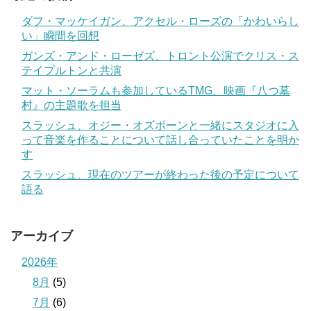
ダフ・マッケイガン、アクセル・ローズの「かわいらし
い」瞬間を回想
ガンズ・アンド・ローゼズ、トロント公演でクリス・ス
テイプルトンと共演
マット・ソーラムも参加しているTMG、映画『八つ墓
村』の主題歌を担当
スラッシュ、オジー・オズボーンと一緒にスタジオに入
って音楽を作ることについて話し合っていたことを明か
す
スラッシュ、現在のツアーが終わった後の予定について
語る
アーカイブ
2026年
8月
(5)
7月
(6)