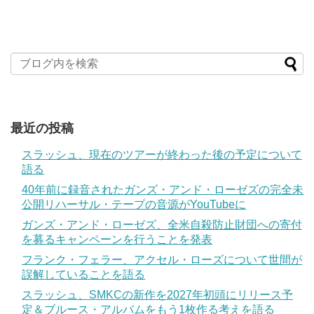
最近の投稿
スラッシュ、現在のツアーが終わった後の予定について
語る
40年前に録音されたガンズ・アンド・ローゼズの完全未
公開リハーサル・テープの音源がYouTubeに
ガンズ・アンド・ローゼズ、全米自殺防止財団への寄付
を募るキャンペーンを行うことを発表
フランク・フェラー、アクセル・ローズについて世間が
誤解していることを語る
スラッシュ、SMKCの新作を2027年初頭にリリース予
定＆ブルース・アルバムをもう1枚作る考えを語る