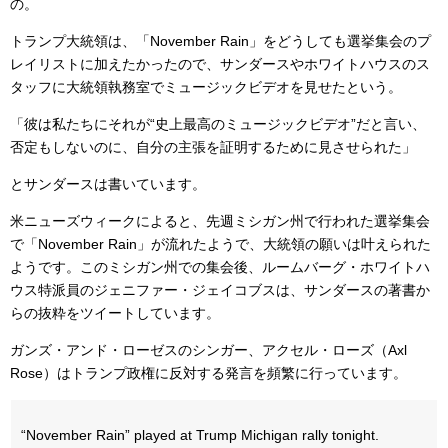
の。
トランプ大統領は、「November Rain」をどうしても選挙集会のプ
レイリストに加えたかったので、サンダースやホワイトハウスのス
タッフに大統領執務室でミュージックビデオを見せたという。
「彼は私たちにそれが“史上最高のミュージックビデオ”だと言い、
否定もしないのに、自分の主張を証明するために見させられた」
とサンダースは書いています。
米ニューズウィークによると、先週ミシガン州で行われた選挙集会
で「November Rain」が流れたようで、大統領の願いは叶えられた
ようです。このミシガン州での集会後、ルームバーグ・ホワイトハ
ウス特派員のジェニファー・ジェイコブスは、サンダースの著書か
らの抜粋をツイートしています。
ガンズ・アンド・ローゼスのシンガー、アクセル・ローズ（Axl
Rose）はトランプ政権に反対する発言を頻繁に行っています。
“November Rain” played at Trump Michigan rally tonight.