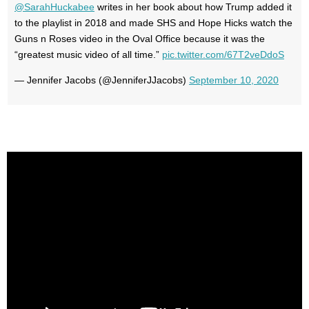
@SarahHuckabee
writes in her book about how Trump added it
to the playlist in 2018 and made SHS and Hope Hicks watch the
Guns n Roses video in the Oval Office because it was the
“greatest music video of all time.”
pic.twitter.com/67T2veDdoS
— Jennifer Jacobs (@JenniferJJacobs)
September 10, 2020