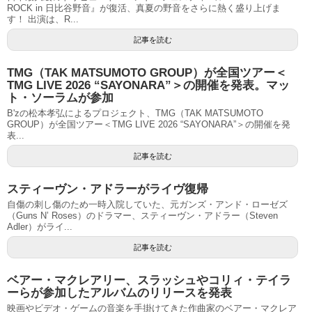
ROCK in 日比谷野音』が復活、真夏の野音をさらに熱く盛り上げま
す！ 出演は、R...
記事を読む
TMG（TAK MATSUMOTO GROUP）が全国ツアー＜
TMG LIVE 2026 “SAYONARA”＞の開催を発表。マッ
ト・ソーラムが参加
B'zの松本孝弘によるプロジェクト、TMG（TAK MATSUMOTO
GROUP）が全国ツアー＜TMG LIVE 2026 “SAYONARA”＞の開催を発
表...
記事を読む
スティーヴン・アドラーがライヴ復帰
自傷の刺し傷のため一時入院していた、元ガンズ・アンド・ローゼズ
（Guns N’ Roses）のドラマー、スティーヴン・アドラー（Steven
Adler）がライ...
記事を読む
ベアー・マクレアリー、スラッシュやコリィ・テイラ
ーらが参加したアルバムのリリースを発表
映画やビデオ・ゲームの音楽を手掛けてきた作曲家のベアー・マクレア