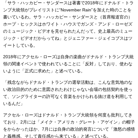
「サラ・ハッカビー・サンダースは著書で2018年にドナルド・トラ
ンプ大統領がプレイリストに“November Rain”を加えた時のことを
書いているわ。サラ・ハッカビー・サンダースと（首席報道官の）
ホープ・ヒックスはホワイト・ハウスでガンズ・アンド・ローゼズ
のミュージック・ビデオを見せられたんだって。史上最高のミュー
ジック・ビデオだからってね」とジェニファー・ジェイコブスはツ
イートしている。
2018年にアクセル・ローズは自身の楽曲がドナルド・トランプ大統
領の関連イベントで使われていることに「反対」しており、使わな
いように「正式に求めた」と述べている。
「残念ながらドナルド・トランプの選挙活動は、こんな意気地のな
い政治目的のために意図されたわけじゃない会場の包括契約を使っ
て、ソングライターの許可なく音楽をかけられる抜け道を利用して
いるんだ」
アクセル・ローズはドナルド・トランプ大統領を何度も批判してき
ており、2月には「メイク・アメリカ・グレート・アゲイン」の帽子
をからかったほか、7月には自身の政治的発言について「激怒の感情
と義務感、そして責任感から来ている」と述べている。