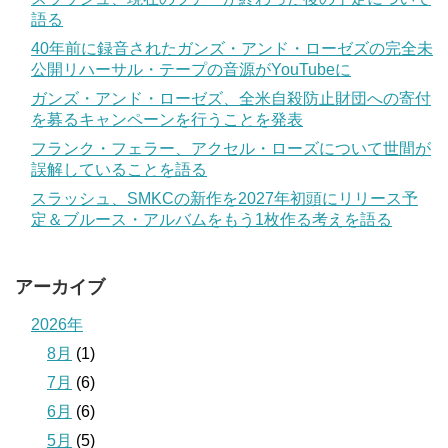
語る
40年前に録音されたガンズ・アンド・ローゼズの完全未
公開リハーサル・テープの音源がYouTubeに
ガンズ・アンド・ローゼズ、全米自殺防止財団への寄付
を募るキャンペーンを行うことを発表
フランク・フェラー、アクセル・ローズについて世間が
誤解していることを語る
スラッシュ、SMKCの新作を2027年初頭にリリース予
定＆ブルース・アルバムをもう1枚作る考えを語る
アーカイブ
2026年
8月
(1)
7月
(6)
6月
(6)
5月
(5)