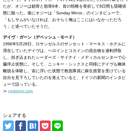
たが、オジーは鎖骨と肋骨8本、首の頸椎を骨折して8日間も昏睡状
態に陥った。後にオジーは「Sunday Mirror」のインタビューで、
「もしサムがいなければ、おそらく俺はここにはいなかっただろ
う」と述べていたそうだ。
デイヴ・ガーン（デペッシュ・モード）
1996年5月28日、ロサンゼルスのサンセット・マーキス・ホテルに
滞在していたデイヴは、ヘロインとコカインの混合物を過剰摂取
し、担ぎ込まれたシーダーズ・サイナイ・メディカルセンターで心
臓停止状態に。そして、ニッキー・シックスと同様にデイヴも幽体
離脱を体験し、宙に浮いた状態で救急隊員に蘇生措置を受けている
自分を見下ろしていたのを覚えていると、ドイツの新聞のインタビ
ューで語っている。
≫
rockinon.com
シェアする