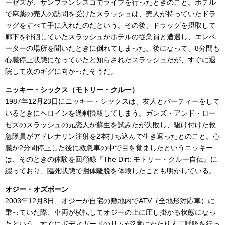
ーゼズが、サンフランシスコでライブを行ったときのこと。ホテル
で麻薬の売人の訪問を受けたスラッシュは、売人が持っていたドラ
ッグをすべて手に入れたのだという。その後、ドラッグを摂取して
廊下を徘徊していたスラッシュがホテルの従業員と遭遇し、エレベ
ーターの場所を聞いたときに倒れてしまった。後になって、8分間も
心臓停止状態になっていたと知らされたスラッシュだが、すぐに退
院して次のギグに向かったそうだ。
ニッキー・シックス（モトリー・クルー）
1987年12月23日にニッキー・シックスは、友人とパーティーをして
いるときにヘロインを過剰摂取してしまう。ガンズ・アンド・ロー
ゼズのスラッシュの元恋人が蘇生を試みたが失敗し、駆け付けた救
急隊員がアドレナリン注射を2本打ち込んで生き返ったとのこと。心
臓が2分間停止した後に救急車の中で目を覚ましたというニッキー
は、そのときの体験を回顧録『The Dirt: モトリー・クルー自伝』に
綴っており、臨死状態で幽体離脱を体験したことも明かしている。
オジー・オズボーン
2003年12月8日、オジーが自宅の敷地内でATV（全地形対応車）に
乗っていた際、車両が横転してオジーの上に圧し掛かる状態になっ
たという。すぐにボディガードのサムが2度にわたり人工呼吸を行っ