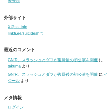
未分類
外部サイト
X@ss_info
linktr.ee/suicideshift
最近のコメント
GN’R、スラッシュとダフが復帰後の初公演を開催
に
takuma
より
GN’R、スラッシュとダフが復帰後の初公演を開催
に
イ
ジール
より
メタ情報
ログイン