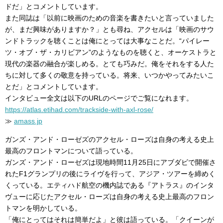
ドだ」とコメントしています。
また同誌は「以前に映画のための音楽を書きたいと言っていました
が、まだ興味がありますか？」とも尋ね、アクセルは「映画のサウ
ンドトラックを聴くことは俺にとっては大事なことだ。“パイレー
ツ・オブ・ザ・カリビアン”のようなものを聴くと、オーケストラと
現代の楽器の融合が楽しめる。とても巧みだ。俺をそれをする人た
ちに対して多くの敬意を持っている。将来、いつかやってみたいこ
とだ」とコメントしています。
インタビュー全文は以下のURLのページでご覧になれます。
https://atlas.etihad.com/trackside-with-axl-rose/
≫
amass.jp
ガンズ・アンド・ローゼズのアクセル・ローズは自身の考える史上
最高のフロントマンについて語っている。
ガンズ・アンド・ローゼズは現地時間11月25日にアブダビで開催さ
れたF1グランプリの後にライヴを行って、アジア・ツアーを締めく
くっている。エティハド航空の機内誌である『アトラス』のインタ
ヴューに応じたアクセル・ローズは自身の考える史上最高のフロン
トマンを明かしている。
「俺にとってはそれは簡単だよ」と彼は語っている。「クイーンが