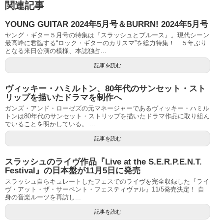
関連記事
YOUNG GUITAR 2024年5月号＆BURRN! 2024年5月号
ヤング・ギター５月号の特集は『スラッシュとブルース』。現代シーン
最高峰に君臨する“ロック・ギターのカリスマ”を総力特集！ ５年ぶり
となる来日公演の模様、本誌独占...
記事を読む
ヴィッキー・ハミルトン、80年代のサンセット・スト
リップを描いたドラマを制作へ
ガンズ・アンド・ローゼズの元マネージャーであるヴィッキー・ハミル
トンは80年代のサンセット・ストリップを描いたドラマ作品に取り組ん
でいることを明かしている。 ...
記事を読む
スラッシュのライヴ作品『Live at the S.E.R.P.E.N.T.
Festival』の日本盤が11月5日に発売
スラッシュ自らキュレートしたフェスでのライヴを完全収録した『ライ
ヴ・アット・ザ・サーペント・フェスティヴァル』11/5発売決定！ 自
身の音楽ルーツを再訪し...
記事を読む