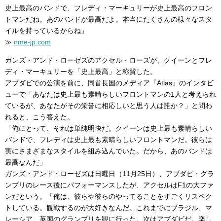
史上最高のバンドで、フレディ・マーキュリーが史上最高のフロン
トマンだね。あのバンドが最高だよ。本当にたくさんの様々なスタ
イルを持っているからね」
≫
nme-jp.com
ガンズ・アンド・ローゼズのアクセル・ローズが、クイーンとフレ
ディ・マーキュリーを「史上最高」と称賛した。
アブダビでの公演を前に、同首長国のメディア『Atlas』のインタビ
ューで「あなたは史上最も素晴らしいフロントマンの1人と考えられ
ているが、あなたがその栄誉に相応しいと思う人は誰か？」と問わ
れると、こう答えた。
「俺にとって、それは単純明快だ。クイーンは史上最も素晴らしい
バンドで、フレディは史上最も素晴らしいフロントマンだ。彼らは
実にさまざまなスタイルを組み込んでいた。だから、あのバンドは
最高なんだ」
ガンズ・アンド・ローゼズは日曜日（11月25日）、アブダビ・グラ
ンプリのレース後にパフォーマンスしたが、アクセルはF1の大ファ
ンだという。「俺は、彼らや彼らのやってることをすごくリスペク
トしている。観戦するのが大好きなんだ。これまでにブラジル、マ
レーシア、英国のグランプリを観に行った。次はアブダビだ。楽し