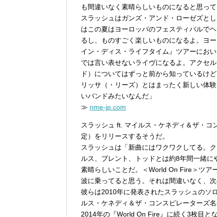
も間違いなく素晴らしいものになると思って
スラッシュはガンズ・アンド・ローゼズとし
はこの夏はヨーロッパのフェスティバルでヘ
るし、ものすごく楽しいものになるよ。ヨー
イン・ディス・ライフタイム』ツアーにおい
では言い表せないライヴになるよ。アクセル
ド）についてはずっと前から知っているけど
リッサ（・リーズ）とはまったく新しい体験
いバンドみたいなんだ」
≫
nme-jp.com
スラッシュ ft. マイルス・ケネディ＆ザ
定）をリリースするそうだ。
スラッシュは「新曲にはワクワクしてる。ク
ルス、ブレント、トッドとは約8年間一緒に
素晴らしいことだ。＜World On Fir
波に乗ってると思う。それは間違いなく、次
彼らは2010年に発表されたスラッシュのソロ・
ルス・ケネディ＆ザ・コンスピレーターズ名義のスタ
2014年の『World On Fire』に続く3枚目とな