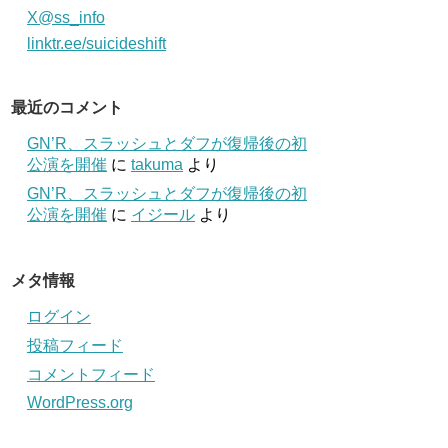
X@ss_info
linktr.ee/suicideshift
最近のコメント
GN’R、スラッシュとダフが復帰後の初
公演を開催
に
takuma
より
GN’R、スラッシュとダフが復帰後の初
公演を開催
に
イジール
より
メタ情報
ログイン
投稿フィード
コメントフィード
WordPress.org