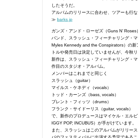
したそうだ。
アルバムのリリースに合わせ、ツアーも行な
≫
barks.jp
ガンズ・アンド・ローゼズ（Guns N’ Ro
バンド、スラッシュ・フィーチャリング・マイル
Myles Kennedy and the Consp
トルや発売日は決定していませんが、今秋リ
新作は、スラッシュ・フィーチャリング・マ
作目のスタジオ・アルバム。
メンバーはこれまでと同じく
スラッシュ（guitar）
マイルス・ケネディ（vocals）
トッド・カーンズ（bass, vocals）
ブレント・フィッツ（drums）
フランク・サイドーリス（guitar, vocals）
で、新作のプロデュースはマイケル・エルビス・バスケット（
IGGY POP, INCUBUS）が手がけています。
また、スラッシュはこのアルバムがリリース
パのフェスティバルに出演する予定であるこ