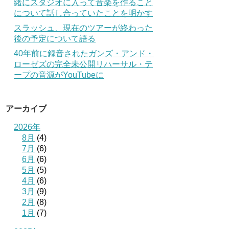
緒にスタジオに入って音楽を作ること
について話し合っていたことを明かす
スラッシュ、現在のツアーが終わった
後の予定について語る
40年前に録音されたガンズ・アンド・
ローゼズの完全未公開リハーサル・テ
ープの音源がYouTubeに
アーカイブ
2026年
8月
(4)
7月
(6)
6月
(6)
5月
(5)
4月
(6)
3月
(9)
2月
(8)
1月
(7)