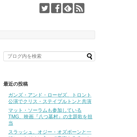
最近の投稿
ガンズ・アンド・ローゼズ、トロント
公演でクリス・ステイプルトンと共演
マット・ソーラムも参加している
TMG、映画『八つ墓村』の主題歌を担
当
スラッシュ、オジー・オズボーンと一