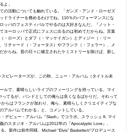
るよ」
ての活動についても触れている。「ガンズ・アンド・ローゼズ
ッドライナーを務めるわけでね。110％のパフォーマンスにな
ロッパのフェスティバルでやるのは大好きなんだ。『ノット・
てヨーロッパで正式にフェスに出るのは初めてだからね。言葉
（・ローズ）とダフ（・マッケイガン）とディジー（・リー
、リチャード（・フォータス）やフランク（・フェラー）、メ
だからね。昔の日々に確立されたケミストリーを除けば、新し
・コンスピレーターズが、この秋、ニュー・アルバム（タイトル未
ールで、素晴らしいライブのフィーリングを持っている。マイ
やってるが、バンドとしての俺らは良くなるばかりだ。それって
e＞ツアーからはフランクが加わり、俺ら、素晴らしくクリエイティブな
のアルバムでわかる」と、コメントしている。
デビュー・アルバム『Slash』でコラボ。スラッシュ ft. マイ
ジオ・アルバムは2012年の『Apocalyptic Love』、
る。新作は前作同様、Michael “Elvis” Basketteがプロデュース