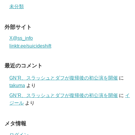
未分類
外部サイト
X@ss_info
linktr.ee/suicideshift
最近のコメント
GN’R、スラッシュとダフが復帰後の初公演を開催
に
takuma
より
GN’R、スラッシュとダフが復帰後の初公演を開催
に
イ
ジール
より
メタ情報
ログイン