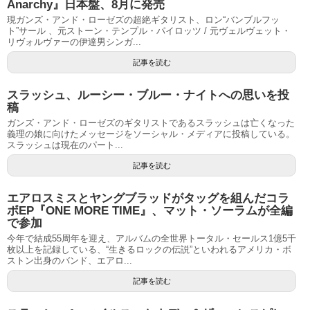
Anarchy』日本盤、8月に発売
現ガンズ・アンド・ローゼズの超絶ギタリスト、ロン“バンブルフッ
ト”サール 、元ストーン・テンプル・パイロッツ / 元ヴェルヴェット・
リヴォルヴァーの伊達男シンガ...
記事を読む
スラッシュ、ルーシー・ブルー・ナイトへの思いを投
稿
ガンズ・アンド・ローゼズのギタリストであるスラッシュは亡くなった
義理の娘に向けたメッセージをソーシャル・メディアに投稿している。
スラッシュは現在のパート...
記事を読む
エアロスミスとヤングブラッドがタッグを組んだコラ
ボEP『ONE MORE TIME』、マット・ソーラムが全編
で参加
今年で結成55周年を迎え、アルバムの全世界トータル・セールス1億5千
枚以上を記録している、“生きるロックの伝説”といわれるアメリカ・ボ
ストン出身のバンド、エアロ...
記事を読む