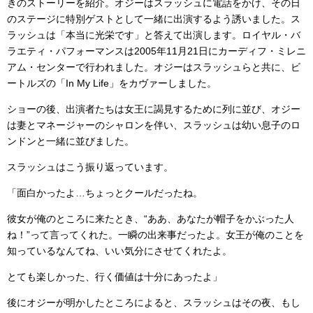
きのストーリーを紹介。オジーはスラッシュに電話をかけ、その日
のステージに特別ゲストとして一緒に出演するよう誘いました。ス
ラッシュは「本当に光栄です」と答えて出演します。ロイヤル・バ
ラエティ・パフォーマンスは2005年11月21日にカーディフ・ミレニ
アム・センターで行われました。オジーはスラッシュらと共に、ビ
ートルズの「In My Life」をカヴァーしました。
ショーの後、出演者たちは女王に謁見するために列に並び、オジー
は妻とマネージャーのシャロンを伴い、スラッシュは幼い息子のロ
ンドンと一緒に並びました。
スラッシュはこう振り返っています。
「面白かったよ…ちょっとクールだったね。
彼女が俺のところに来たとき、“ああ、あなたが帽子をかぶった人
ね！”って言ってくれた。一瞬の出来事だったよ。女王が俺のことを
知っているなんてね、いい気分にさせてくれたよ。
とても楽しかった、行く価値は十分にあったよ」
後にオジーが明かしたところによると、スラッシュはその夜、もし