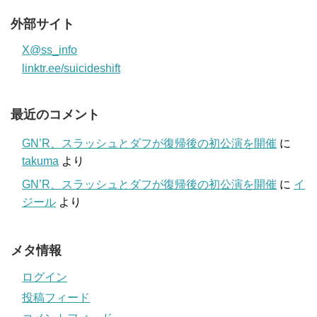
外部サイト
X@ss_info
linktr.ee/suicideshift
最近のコメント
GN’R、スラッシュとダフが復帰後の初公演を開催
に
takuma
より
GN’R、スラッシュとダフが復帰後の初公演を開催
に
イ
ジール
より
メタ情報
ログイン
投稿フィード