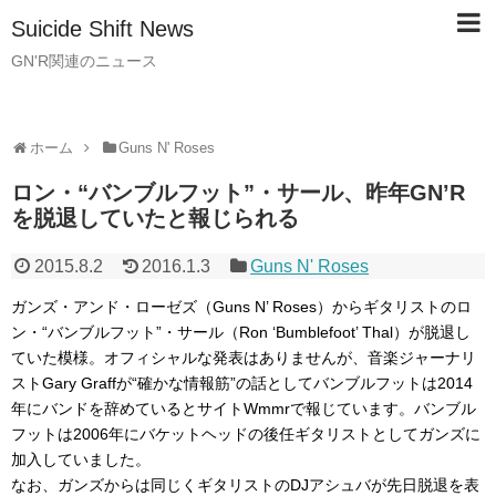
Suicide Shift News
GN'R関連のニュース
ホーム
Guns N' Roses
ロン・“バンブルフット”・サール、昨年GN’R
を脱退していたと報じられる
2015.8.2
2016.1.3
Guns N' Roses
ガンズ・アンド・ローゼズ（Guns N’ Roses）からギタリストのロ
ン・“バンブルフット”・サール（Ron ‘Bumblefoot’ Thal）が脱退し
ていた模様。オフィシャルな発表はありませんが、音楽ジャーナリ
ストGary Graffが“確かな情報筋”の話としてバンブルフットは2014
年にバンドを辞めているとサイトWmmrで報じています。バンブル
フットは2006年にバケットヘッドの後任ギタリストとしてガンズに
加入していました。
なお、ガンズからは同じくギタリストのDJアシュバが先日脱退を表