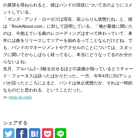
の展望を尋ねられると、彼はバンドの現状について次のようにコメ
ントしている。
「ガンズ・アンド・ローゼズは現在、宙ぶらりん状態だね」と、彼
は「RockAbout.com」に対して説明している。「俺が最後に聞いた
のは、今抱えている曲のレコーディングはすべて終わっていて、来
年には曲をリリースしてツアーを始めるってことなんだけどね。で
も、バンドのマネージメントやアクセルのことについては、スタッ
フに聞いてからしばらく経ってるし、本当にどうなってるのか分か
らないよね」
先月、アルバム2～3枚を出せるほどの楽曲が揃っているとリチャー
ド・フォータスは語ったばかりだった。一方、今年4月にDJアシュ
バが語ったところによると、バンドは休止状態だが、それは一時的
なものだと思われる、ということだった。
≫
nme-jp.com
シェアする