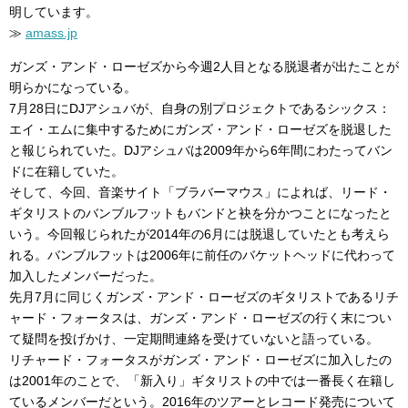
明しています。
≫
amass.jp
ガンズ・アンド・ローゼズから今週2人目となる脱退者が出たことが
明らかになっている。
7月28日にDJアシュバが、自身の別プロジェクトであるシックス：
エイ・エムに集中するためにガンズ・アンド・ローゼズを脱退した
と報じられていた。DJアシュバは2009年から6年間にわたってバン
ドに在籍していた。
そして、今回、音楽サイト「ブラバーマウス」によれば、リード・
ギタリストのバンブルフットもバンドと袂を分かつことになったと
いう。今回報じられたが2014年の6月には脱退していたとも考えら
れる。バンブルフットは2006年に前任のバケットヘッドに代わって
加入したメンバーだった。
先月7月に同じくガンズ・アンド・ローゼズのギタリストであるリチ
ャード・フォータスは、ガンズ・アンド・ローゼズの行く末につい
て疑問を投げかけ、一定期間連絡を受けていないと語っている。
リチャード・フォータスがガンズ・アンド・ローゼズに加入したの
は2001年のことで、「新入り」ギタリストの中では一番長く在籍し
ているメンバーだという。2016年のツアーとレコード発売について