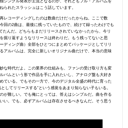
独シングル発表が主流となるのか、それともフル・アルバムを
ねられたスラッシュはこう話しています。
再レコーディングしたのは数曲だけだったからね。ここで数
今回の2曲は、最後に残っていたもので、続けて録ったわけでも
の時期に録ってたんだ。どちらもまだリリースされていなかったから、今リ
を掘り返すようなリリースは終わりだ。もう残ってないと思
ーディング曲）全部をひとつにまとめてパッケージとしてリリ
るアルバムは、完全に新しいオリジナル曲だけで、本当の意味
妙な時代だよ。この業界の仕組みも、ファンの受け取り方も変
ルバムという形で作品を手に入れたいし、アナログ盤も大好き
めている。でもその一方で、今のデジタル全盛の時代に育った
品としてリリースする”という感覚をあまり知らない子もいる。
のが難しい。でも俺にとっては、答えはシンプルだ。曲を作る
いい。でも、必ずアルバムは存在させるべきなんだ。そう思う