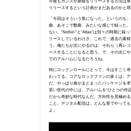
今後もガンズが新曲をリリースする方法は単
リリースするという計画がまだあるのかと尋
「今回はそういう形になった。というのも、
曲、あそこで数曲、みたいな感じで録った。
ない。“Nothin’”と“Atlas”は別々
リースしているわけさ。これで、過去の素材
う。俺たちが次にやるのは、それら（再レコ
ースすることになると思う。で、その次にや
でのアルバムになるだろうね。
特にロックンロールにとって、今はすごく奇
わってる。コアなロックファンの多くは、ア
だ。やっぱり曲がまとまったパッケージを求
若い世代の中には、アルバムを“ひとつの作
だから奇妙な時代なんだ。方向性を見極める
こと。デジタル配信は、どんな形でやっても
よ」