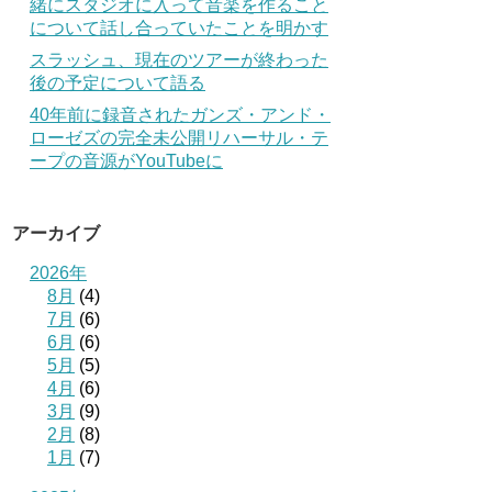
緒にスタジオに入って音楽を作ること
について話し合っていたことを明かす
スラッシュ、現在のツアーが終わった
後の予定について語る
40年前に録音されたガンズ・アンド・
ローゼズの完全未公開リハーサル・テ
ープの音源がYouTubeに
アーカイブ
2026年
8月
(4)
7月
(6)
6月
(6)
5月
(5)
4月
(6)
3月
(9)
2月
(8)
1月
(7)