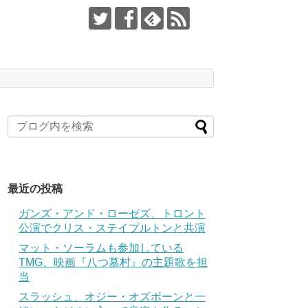
最近の投稿
ガンズ・アンド・ローゼズ、トロント
公演でクリス・ステイプルトンと共演
マット・ソーラムも参加している
TMG、映画『八つ墓村』の主題歌を担
当
スラッシュ、オジー・オズボーンと一