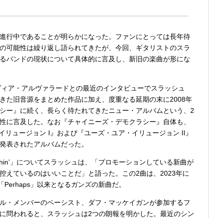
進行中であることが明らかになった。ファンにとっては長年待
の可能性は繰り返し語られてきたが、今回、ギタリストのスラ
るバンドの現状について具体的に言及し、新旧の楽曲が形にな
シルヴィア・アルヴァラードとの最近のインタビューでスラッシュ
きた旧音源をまとめた作品に加え、度重なる延期の末に2008年
シー』に続く、長らく待たれてきたニュー・アルバムという、2
性に言及した。なお『チャイニーズ・デモクラシー』自体も、
イリュージョン I』および『ユーズ・ユア・イリュージョン II』
発表されたアルバムだった。
othin’」についてスラッシュは、「プロモーションしている新曲が
控えているのはいいことだ」と語った。この2曲は、2023年に
と「Perhaps」以来となるガンズの新曲だ。
ル・メンバーのベーシスト、ダフ・マッケイガンが参加するフ
に問われると、スラッシュは2つの朗報を明かした。最近のシン