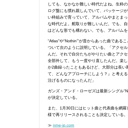
しても、なかなか難しい時代だよね。生粋の
ログ盤にも慣れ親しんでいて、パッケージが
い枠組みで育っていて、アルバムやまとまっ
な時代だよ。舵取りが難しいんだ。でも、自
はどんな形でも構わない。でも、アルバムを
“Atlas”や“Nothin’”が昔からあっ
ついて次のように説明している。「アクセル
んだ。それで自分たちがやりたい曲とアクセ
全部外して、もう一度やり直したんだ。楽し
か2曲録ったこともあるけど、大部分は長い
て、どんなアプローチにしよう？』と考える
注げるものになったんだ」
ガンズ・アンド・ローゼズは最新シングル“Noth
が決定している。
また、1月30日にはヒット曲と代表曲を網
様で再リリースされることも決定している。
≫
nme-jp.com