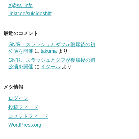
X@ss_info
linktr.ee/suicideshift
最近のコメント
GN’R、スラッシュとダフが復帰後の初
公演を開催
に
takuma
より
GN’R、スラッシュとダフが復帰後の初
公演を開催
に
イジール
より
メタ情報
ログイン
投稿フィード
コメントフィード
WordPress.org