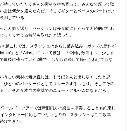
が持っていたたくさんの素材を持ち寄って、みんなで座って聴
い曲は何かを選んだんだ。そしてギターとベースのパートはい
説明している。
ったと振り返り、セッションは長期間にわたって断続的に行わ
じっくり考える時間も取れたと語った。
ューの書き起こしでは、スラッシュはさらに踏み込み、ガンズの新作が
hin’」と「Atlas」について彼は、「今回は数曲ずつ、少しず
で最後に残っていた2曲で、しかも連続して録ったわけでもな
いう古い素材の焼き直しは、もうほとんど出し尽くしたと思
、ひとつのパッケージとしてリリースするつもり。そしてその
るし、それが本当の意味でのニュー・アルバムになるだろう」
いるワールド・ツアーでは新旧両方の楽曲を演奏することも約束し
なインタビューに応じていないものの、スラッシュはここ数年、
続けてきた。