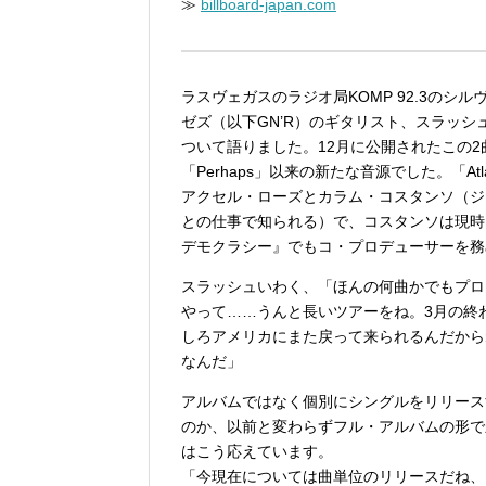
≫
billboard-japan.com
ラスヴェガスのラジオ局KOMP 92.3の
ゼズ（以下GN’R）のギタリスト、スラッシュは
ついて語りました。12月に公開されたこの2曲は、
「Perhaps」以来の新たな音源でした。「At
アクセル・ローズとカラム・コスタンソ（ジ
との仕事で知られる）で、コスタンソは現時点
デモクラシー』でもコ・プロデューサーを務
スラッシュいわく、「ほんの何曲かでもプロ
やって……うんと長いツアーをね。3月の終
しろアメリカにまた戻って来られるんだから
なんだ」
アルバムではなく個別にシングルをリリース
のか、以前と変わらずフル・アルバムの形で
はこう応えています。
「今現在については曲単位のリリースだね、