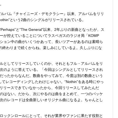
。
のアルバム『チャイニーズ・デモクラシー』以来、アルバムをリリ
“Nothin”という2曲のシングルがリリースされている。
た“Perhaps”と“The General”以来、2年ぶりの新曲となったが、ス
ーが控えていることについてラスベガスのラジオ局「KOMP
モーション中の曲がいくつかあって、長いツアーがあるのは素晴ら
月の終わりまで続くからね。楽しみにしているよ。久しぶりにな
ルとしてリリースしていくのか、それともフル・アルバムをリ
次のように答えている。「今回はシングルとしてリリースされ
だったからなんだ。数曲をやってみて、今度は別の数曲という
レコーディングしたわけじゃない。“Nothin”をある時にやっ
でも、リリースできていなかったから、今回リリースしてみたんだ
のはない。だから、次にやるのは曲をまとめて、一つのパッケ
次のレコードは全曲新しいオリジナル曲になるよ。ちゃんとし
ロックンロールにとって、それが業界やファンに果たす役割と