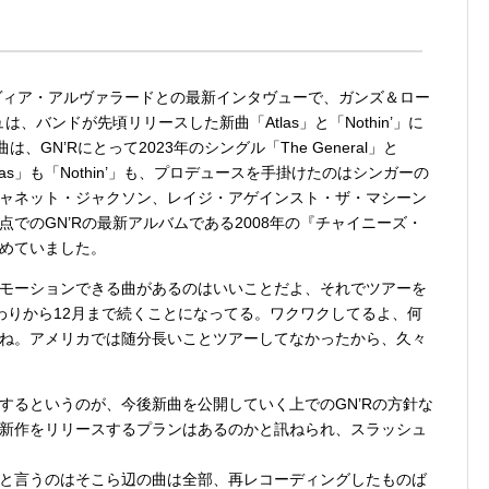
シルヴィア・アルヴァラードとの最新インタヴューで、ガンズ＆ロー
、バンドが先頃リリースした新曲「Atlas」と「Nothin’」に
GN’Rにとって2023年のシングル「The General」と
las」も「Nothin’」も、プロデュースを手掛けたのはシンガーの
ャネット・ジャクソン、レイジ・アゲインスト・ザ・マシーン
でのGN’Rの最新アルバムである2008年の『チャイニーズ・
めていました。
モーションできる曲があるのはいいことだよ、それでツアーを
わりから12月まで続くことになってる。ワクワクしてるよ、何
ね。アメリカでは随分長いことツアーしてなかったから、久々
するというのが、今後新曲を公開していく上でのGN’Rの方針な
新作をリリースするプランはあるのかと訊ねられ、スラッシュ
と言うのはそこら辺の曲は全部、再レコーディングしたものば