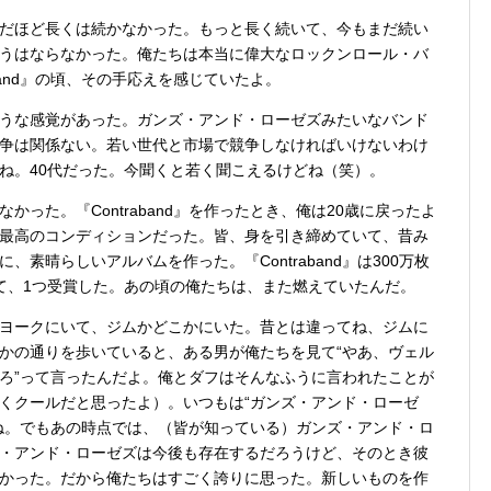
だほど長くは続かなかった。もっと長く続いて、今もまだ続い
うはならなかった。俺たちは本当に偉大なロックンロール・バ
band』の頃、その手応えを感じていたよ。
うな感覚があった。ガンズ・アンド・ローゼズみたいなバンド
争は関係ない。若い世代と市場で競争しなければいけないわけ
ね。40代だった。今聞くと若く聞こえるけどね（笑）。
った。『Contraband』を作ったとき、俺は20歳に戻ったよ
最高のコンディションだった。皆、身を引き締めていて、昔み
素晴らしいアルバムを作った。『Contraband』は300万枚
て、1つ受賞した。あの頃の俺たちは、また燃えていたんだ。
ヨークにいて、ジムかどこかにいた。昔とは違ってね、ジムに
かの通りを歩いていると、ある男が俺たちを見て“やあ、ヴェル
ろ”って言ったんだよ。俺とダフはそんなふうに言われたことが
くクールだと思ったよ）。いつもは“ガンズ・アンド・ローゼ
ね。でもあの時点では、（皆が知っている）ガンズ・アンド・ロ
・アンド・ローゼズは今後も存在するだろうけど、そのとき彼
かった。だから俺たちはすごく誇りに思った。新しいものを作