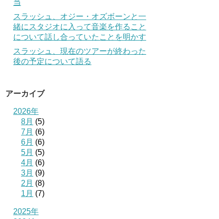
当
スラッシュ、オジー・オズボーンと一
緒にスタジオに入って音楽を作ること
について話し合っていたことを明かす
スラッシュ、現在のツアーが終わった
後の予定について語る
アーカイブ
2026年
8月
(5)
7月
(6)
6月
(6)
5月
(5)
4月
(6)
3月
(9)
2月
(8)
1月
(7)
2025年