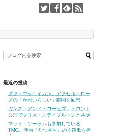
最近の投稿
ダフ・マッケイガン、アクセル・ロー
ズの「かわいらしい」瞬間を回想
ガンズ・アンド・ローゼズ、トロント
公演でクリス・ステイプルトンと共演
マット・ソーラムも参加している
TMG、映画『八つ墓村』の主題歌を担