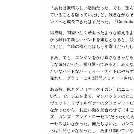
「あれは素晴らしい活動だった。でも、望ん
ていることを願っていたけど、残念ながらそ
ンドへと成長できたはずだった。『Contra
結成時、間違いなく若返ったような燃えるよ
から離れて新しいバンドを組むとなると、競
だけど、当時の俺たちはもう年寄りだったし
まあ、でも、エンジンをかけ直さなきゃならなか
うな気分だった。振り返ってみると、みんな
たいなハードなパーティー・ナイトはやらずに、
売れた。グラミーにも3部門ノミネートされ
ある時、俺とダフ（マッケイガン）はニュー
いた。で、ジムを出て、マンハッタンのどこ
ヴェット・リヴォルヴァーのダフとマットだ
なかったから、お互い顔を見合わせて（すご
ズ、ガンズ・アンド・ローゼズ”だったから
ーゼズはいなかった。俺たちはいた。ガンズ
らは活発じゃなかったし、あまり動いていな