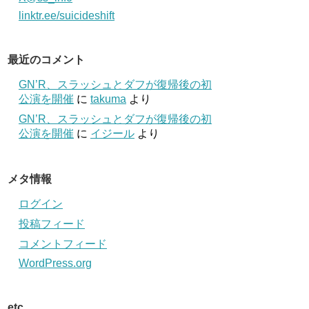
linktr.ee/suicideshift
最近のコメント
GN’R、スラッシュとダフが復帰後の初
公演を開催
に
takuma
より
GN’R、スラッシュとダフが復帰後の初
公演を開催
に
イジール
より
メタ情報
ログイン
投稿フィード
コメントフィード
WordPress.org
etc.