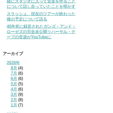
緒にスタジオに入って音楽を作ること
について話し合っていたことを明かす
スラッシュ、現在のツアーが終わった
後の予定について語る
40年前に録音されたガンズ・アンド・
ローゼズの完全未公開リハーサル・テ
ープの音源がYouTubeに
アーカイブ
2026年
8月
(4)
7月
(6)
6月
(6)
5月
(5)
4月
(6)
3月
(9)
2月
(8)
1月
(7)