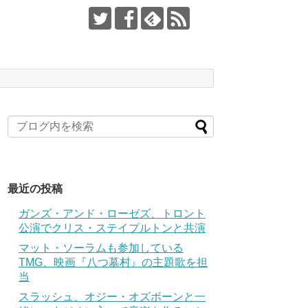
最近の投稿
ガンズ・アンド・ローゼズ、トロント
公演でクリス・ステイプルトンと共演
マット・ソーラムも参加している
TMG、映画『八つ墓村』の主題歌を担
当
スラッシュ、オジー・オズボーンと一