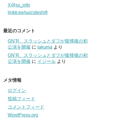
X@ss_info
linktr.ee/suicideshift
最近のコメント
GN’R、スラッシュとダフが復帰後の初
公演を開催
に
takuma
より
GN’R、スラッシュとダフが復帰後の初
公演を開催
に
イジール
より
メタ情報
ログイン
投稿フィード
コメントフィード
WordPress.org