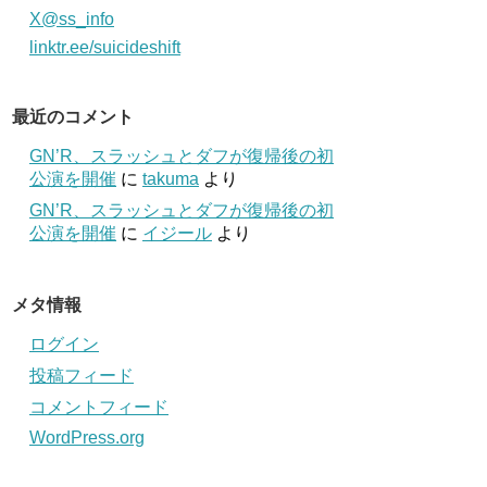
X@ss_info
linktr.ee/suicideshift
最近のコメント
GN’R、スラッシュとダフが復帰後の初
公演を開催
に
takuma
より
GN’R、スラッシュとダフが復帰後の初
公演を開催
に
イジール
より
メタ情報
ログイン
投稿フィード
コメントフィード
WordPress.org