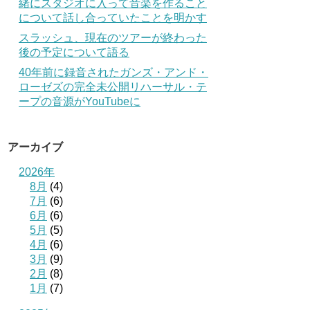
緒にスタジオに入って音楽を作ること
について話し合っていたことを明かす
スラッシュ、現在のツアーが終わった
後の予定について語る
40年前に録音されたガンズ・アンド・
ローゼズの完全未公開リハーサル・テ
ープの音源がYouTubeに
アーカイブ
2026年
8月
(4)
7月
(6)
6月
(6)
5月
(5)
4月
(6)
3月
(9)
2月
(8)
1月
(7)