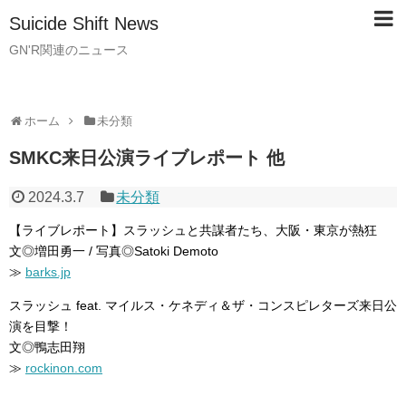
Suicide Shift News
GN'R関連のニュース
ホーム
未分類
SMKC来日公演ライブレポート 他
2024.3.7
未分類
【ライブレポート】スラッシュと共謀者たち、大阪・東京が熱狂
文◎増田勇一 / 写真◎Satoki Demoto
≫
barks.jp
スラッシュ feat. マイルス・ケネディ＆ザ・コンスピレターズ来日公
演を目撃！
文◎鴨志田翔
≫
rockinon.com