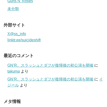
Guns N' Roses
未分類
外部サイト
X@ss_info
linktr.ee/suicideshift
最近のコメント
GN’R、スラッシュとダフが復帰後の初公演を開催
に
takuma
より
GN’R、スラッシュとダフが復帰後の初公演を開催
に
イ
ジール
より
メタ情報