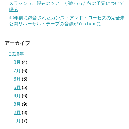
スラッシュ、現在のツアーが終わった後の予定について
語る
40年前に録音されたガンズ・アンド・ローゼズの完全未
公開リハーサル・テープの音源がYouTubeに
アーカイブ
2026年
8月
(4)
7月
(6)
6月
(6)
5月
(5)
4月
(6)
3月
(9)
2月
(8)
1月
(7)