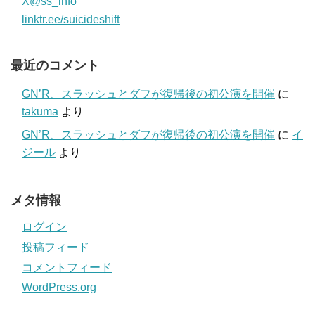
X@ss_info
linktr.ee/suicideshift
最近のコメント
GN’R、スラッシュとダフが復帰後の初公演を開催
に
takuma
より
GN’R、スラッシュとダフが復帰後の初公演を開催
に
イ
ジール
より
メタ情報
ログイン
投稿フィード
コメントフィード
WordPress.org