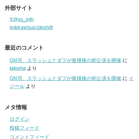
外部サイト
X@ss_info
linktr.ee/suicideshift
最近のコメント
GN’R、スラッシュとダフが復帰後の初公演を開催
に
takuma
より
GN’R、スラッシュとダフが復帰後の初公演を開催
に
イ
ジール
より
メタ情報
ログイン
投稿フィード
コメントフィード