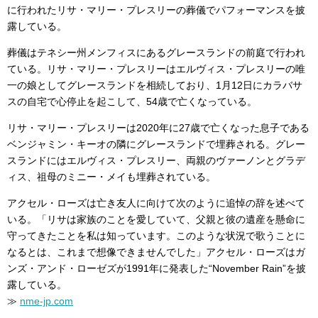
に行われたリサ・マリー・プレスリーの葬儀でパフォーマンスを披
露している。
葬儀はテネシー州メンフィスにあるグレースランドの前庭で行われ
ている。リサ・マリー・プレスリーはエルヴィス・プレスリーの唯
一の娘としてグレースランドを相続しており、1月12日にカラバサ
スの自宅で心停止を起こして、54歳で亡くなっている。
リサ・マリー・プレスリーは2020年に27歳で亡くなった息子である
ベンジャミン・キーオの隣にグレースランドで埋葬される。グレー
スランドにはエルヴィス・プレスリー、両親のヴァーノンとグラデ
ィス、祖母のミニー・メイも埋葬されている。
アクセル・ローズは亡き友人に向けて次のように追悼の辞を述べて
いる。「リサは家族のことを愛していて、父親と彼の遺産を懸命に
守ってきたことを私は知っています。このような状況で歌うことに
なるとは、これまで想像できませんでした」アクセル・ローズはガ
ンズ・アンド・ローゼズが1991年に発表した“November Rain”を披
露している。
≫
nme-jp.com