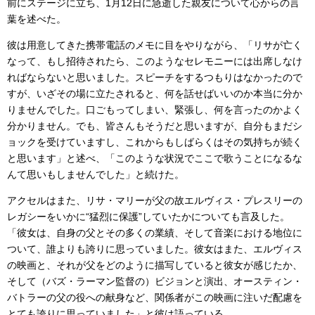
前にステージに立ち、1月12日に急逝した親友について心からの言
葉を述べた。
彼は用意してきた携帯電話のメモに目をやりながら、「リサが亡く
なって、もし招待されたら、このようなセレモニーには出席しなけ
ればならないと思いました。スピーチをするつもりはなかったので
すが、いざその場に立たされると、何を話せばいいのか本当に分か
りませんでした。口ごもってしまい、緊張し、何を言ったのかよく
分かりません。でも、皆さんもそうだと思いますが、自分もまだシ
ョックを受けていますし、これからもしばらくはその気持ちが続く
と思います」と述べ、「このような状況でここで歌うことになるな
んて思いもしませんでした」と続けた。
アクセルはまた、リサ・マリーが父の故エルヴィス・プレスリーの
レガシーをいかに“猛烈に保護”していたかについても言及した。
「彼女は、自身の父とその多くの業績、そして音楽における地位に
ついて、誰よりも誇りに思っていました。彼女はまた、エルヴィス
の映画と、それが父をどのように描写していると彼女が感じたか、
そして（バズ・ラーマン監督の）ビジョンと演出、オースティン・
バトラーの父の役への献身など、関係者がこの映画に注いだ配慮を
とても誇りに思っていました」と彼は語っている。