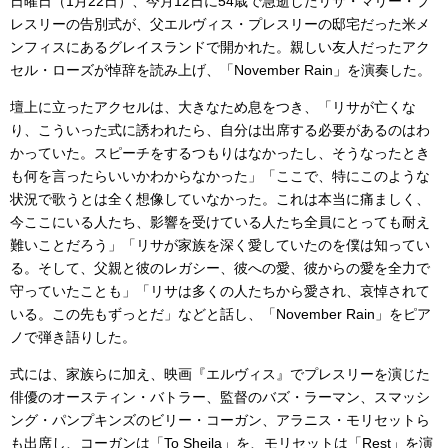
日曜日（1月22日）、今月12日に54歳で急逝したリサ・マリー・プ
レスリーの告別式が、父エルヴィス・プレスリーの邸宅だった米メ
ンフィスにあるグレイスランドで開かれた。親しい友人だったアク
セル・ローズが悼辞を読み上げ、「November Rain」を演奏した。
壇上に立ったアクセルは、大きなため息をつき、「リサが亡くな
り、こういった式に誘われたら、自分は出席する必要があるのはわ
かっていた。スピーチをするつもりはなかったし、そうなったとき
も何を言ったらいいかわからなかった」「ここで、特にこのような
状況で歌うとは全く想像していなかった。これは本当に痛ましく、
今ここにいる人たち、影響を受けている人たち全員にとっても耐え
難いことだろう」「リサが家族を深く愛していたのを僕は知ってい
る。そして、父親と彼のレガシー、彼への愛、彼からの愛を全力で
守っていたことも」「リサは多くの人たちから愛され、哀悼されて
いる。この先もずっとだ」などと話し、「November Rain」をピア
ノで弾き語りした。
式には、家族らに加え、映画『エルヴィス』でプレスリーを演じた
俳優のオースティン・バトラー、監督のバズ・ラーマン、スマッシ
ング・パンプキンズのビリー・コーガン、アラニス・モリセットら
も出席し、コーガンは「To Sheila」を、モリセットは「Rest」を演