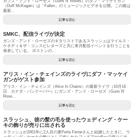
ガンズ・アンド・ローゼズ（Guns N' Roses）のダフ・マッケイガン
（Duff McKagan）は「Fallen」のミュージックビデオを公開。この曲は
最新...
記事を読む
SMKC、配信ライヴが決定
ガンズ・アンド・ローゼズのギタリストであるスラッシュはマイルス・
ケネディ＆ザ・コンスピレターズと共に来月配信イベントを行うことを
発表している。 ボストンの...
記事を読む
アリス・イン・チェインズのライヴにダフ・マッケイ
ガンがゲスト参加
アリス・イン・チェインズ（Alice In Chains）の最新ライヴ（10月16
日 カナダ・バンクーバー）にガンズ・アンド・ローゼズ（Guns N'
Rose...
記事を読む
スラッシュ、彼の髪の毛を使ったウェディング・ケー
キの飾りが売りに出される
スラッシュが2001年に2人目の妻Perla Ferrarさんと結婚したときに、ウ
ェディング・ケーキの飾りとして作られたフィギアがeBayで売りに出