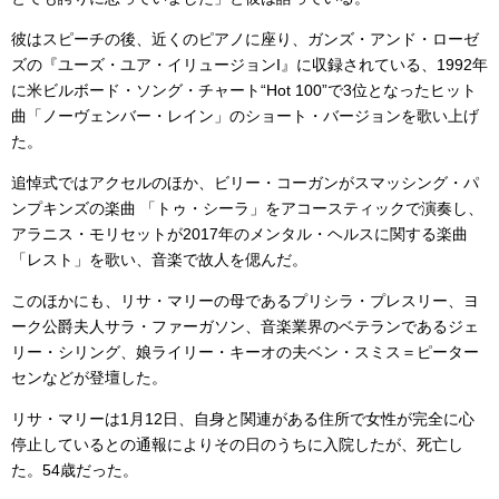
彼はスピーチの後、近くのピアノに座り、ガンズ・アンド・ローゼ
ズの『ユーズ・ユア・イリュージョンI』に収録されている、1992年
に米ビルボード・ソング・チャート“Hot 100”で3位となったヒット
曲「ノーヴェンバー・レイン」のショート・バージョンを歌い上げ
た。
追悼式ではアクセルのほか、ビリー・コーガンがスマッシング・パ
ンプキンズの楽曲 「トゥ・シーラ」をアコースティックで演奏し、
アラニス・モリセットが2017年のメンタル・ヘルスに関する楽曲
「レスト」を歌い、音楽で故人を偲んだ。
このほかにも、リサ・マリーの母であるプリシラ・プレスリー、ヨ
ーク公爵夫人サラ・ファーガソン、音楽業界のベテランであるジェ
リー・シリング、娘ライリー・キーオの夫ベン・スミス＝ピーター
センなどが登壇した。
リサ・マリーは1月12日、自身と関連がある住所で女性が完全に心
停止しているとの通報によりその日のうちに入院したが、死亡し
た。54歳だった。