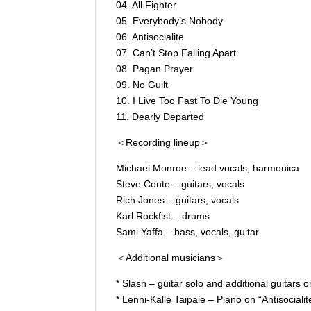
04. All Fighter
05. Everybody’s Nobody
06. Antisocialite
07. Can’t Stop Falling Apart
08. Pagan Prayer
09. No Guilt
10. I Live Too Fast To Die Young
11. Dearly Departed
＜Recording lineup＞
Michael Monroe – lead vocals, harmonica
Steve Conte – guitars, vocals
Rich Jones – guitars, vocals
Karl Rockfist – drums
Sami Yaffa – bass, vocals, guitar
＜Additional musicians＞
* Slash – guitar solo and additional guitars 
* Lenni-Kalle Taipale – Piano on “Antisocialit