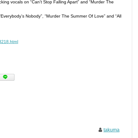
backing vocals on “Can’t Stop Falling Apart” and “Murder The
on “Everybody’s Nobody”, “Murder The Summer Of Love” and “All
23218.html
takuma