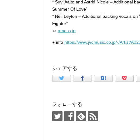
* Suvi Aalto and Astrid Nicole – Additional 
Summer Of Love”
* Neil Leyton – Additional backing vocals 
Fighter”
≫
amass.jp
● info
https://www.jvcmusic.co.jp/-/Artist/A0
シェアする
フォローする