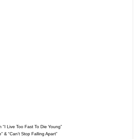
on “I Live Too Fast To Die Young”
e” & “Can’t Stop Falling Apart”