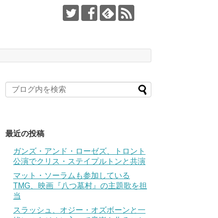
最近の投稿
ガンズ・アンド・ローゼズ、トロント
公演でクリス・ステイプルトンと共演
マット・ソーラムも参加している
TMG、映画『八つ墓村』の主題歌を担
当
スラッシュ、オジー・オズボーンと一