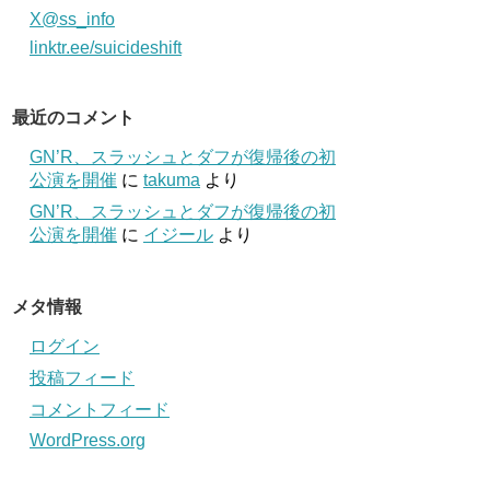
X@ss_info
linktr.ee/suicideshift
最近のコメント
GN’R、スラッシュとダフが復帰後の初
公演を開催
に
takuma
より
GN’R、スラッシュとダフが復帰後の初
公演を開催
に
イジール
より
メタ情報
ログイン
投稿フィード
コメントフィード
WordPress.org