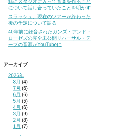
緒にスタジオに入って音楽を作ること
について話し合っていたことを明かす
スラッシュ、現在のツアーが終わった
後の予定について語る
40年前に録音されたガンズ・アンド・
ローゼズの完全未公開リハーサル・テ
ープの音源がYouTubeに
アーカイブ
2026年
8月
(4)
7月
(6)
6月
(6)
5月
(5)
4月
(6)
3月
(9)
2月
(8)
1月
(7)