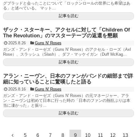
グブラッドと会ったことについて「ロックンロールの世界にも希望はあ
る」と述べている。 マット...
記事を読む
ザック・スターキー、アクセルに対して「Children Of
The Revolution」のマスターテープの返還を懇願
2025.8.26
Guns N' Roses
ガンズ・アンド・ローゼズ（Guns N' Roses）のアクセル・ローズ（Axl
Rose）、スラッシュ（Slash）、ダフ・マッケイガン（Duff McKag...
記事を読む
アラン・ニーヴン、日本のファンがバンドの細部まで詳
細に知っていることに驚嘆したと語る
2025.8.16
Guns N' Roses
ガンズ・アンド・ローゼズ（Guns N' Roses）の元マネージャー、アラ
ン・ニーヴンは初めて日本に行った時の「日本のファンの熱狂ぶりは本
当に凄かった」と振り...
記事を読む
5
6
7
8
9
10
11
12
13