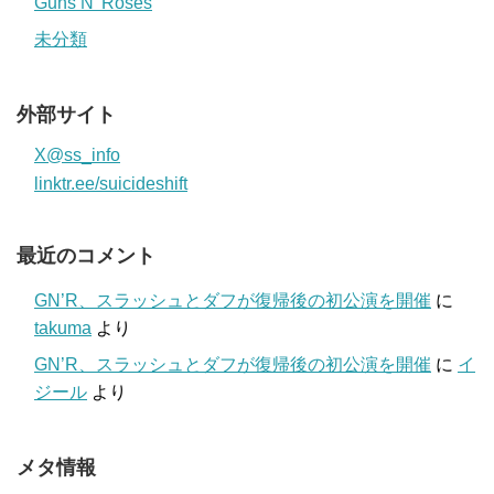
Guns N' Roses
未分類
外部サイト
X@ss_info
linktr.ee/suicideshift
最近のコメント
GN’R、スラッシュとダフが復帰後の初公演を開催
に
takuma
より
GN’R、スラッシュとダフが復帰後の初公演を開催
に
イ
ジール
より
メタ情報