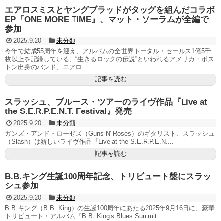
エアロスミスとヤングブラッドがタッグを組んだコラボ
EP『ONE MORE TIME』、マット・ソーラムが全編で
参加
2025.9.20
未分類
今年で結成55周年を迎え、アルバムの全世界トータル・セールス1億5千
枚以上を記録している、“生きるロックの伝説”といわれるアメリカ・ボス
トン出身のバンド、エアロ...
記事を読む
スラッシュ、ブルース・ツアーのライヴ作品『Live at
the S.E.R.P.E.N.T. Festival』発売
2025.9.20
未分類
ガンズ・アンド・ローゼズ（Guns N' Roses）のギタリスト、スラッシュ
（Slash）は新しいライヴ作品『Live at the S.E.R.P.E.N....
記事を読む
B.B.キング生誕100周年記念、トリビュート盤にスラッ
シュ参加
2025.9.20
未分類
B.B.キング（B.B. King）の生誕100周年にあたる2025年9月16日に、豪華
トリビュート・アルバム『B.B. King’s Blues Summit...