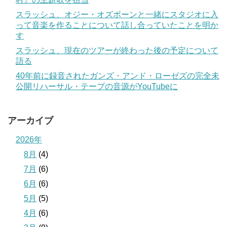
スラッシュ、オジー・オズボーンと一緒にスタジオに入
って音楽を作ることについて話し合っていたことを明か
す
スラッシュ、現在のツアーが終わった後の予定について
語る
40年前に録音されたガンズ・アンド・ローゼズの完全未
公開リハーサル・テープの音源がYouTubeに
アーカイブ
2026年
8月
(4)
7月
(6)
6月
(6)
5月
(5)
4月
(6)