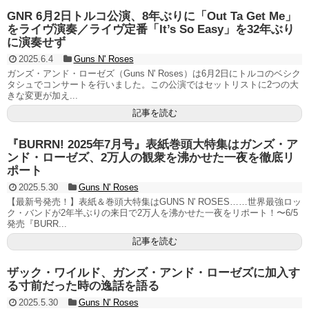
GNR 6月2日トルコ公演、8年ぶりに「Out Ta Get Me」
をライヴ演奏／ライヴ定番「It’s So Easy」を32年ぶり
に演奏せず
2025.6.4
Guns N' Roses
ガンズ・アンド・ローゼズ（Guns N' Roses）は6月2日にトルコのベシク
タシュでコンサートを行いました。この公演ではセットリストに2つの大
きな変更が加え...
記事を読む
『BURRN! 2025年7月号』表紙巻頭大特集はガンズ・ア
ンド・ローゼズ、2万人の観衆を沸かせた一夜を徹底リ
ポート
2025.5.30
Guns N' Roses
【最新号発売！】表紙＆巻頭大特集はGUNS N' ROSES……世界最強ロッ
ク・バンドが2年半ぶりの来日で2万人を沸かせた一夜をリポート！〜6/5
発売『BURR...
記事を読む
ザック・ワイルド、ガンズ・アンド・ローゼズに加入す
る寸前だった時の逸話を語る
2025.5.30
Guns N' Roses