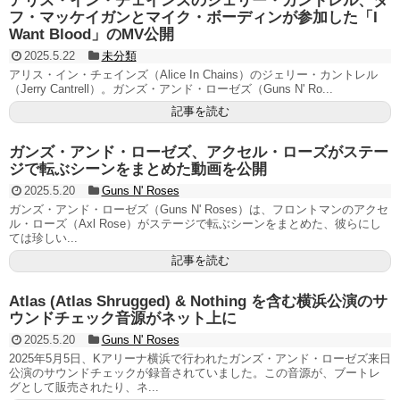
アリス・イン・チェインズのジェリー・カントレル、ダ
フ・マッケイガンとマイク・ボーディンが参加した「I
Want Blood」のMV公開
2025.5.22
未分類
アリス・イン・チェインズ（Alice In Chains）のジェリー・カントレル
（Jerry Cantrell）。ガンズ・アンド・ローゼズ（Guns N' Ro...
記事を読む
ガンズ・アンド・ローゼズ、アクセル・ローズがステー
ジで転ぶシーンをまとめた動画を公開
2025.5.20
Guns N' Roses
ガンズ・アンド・ローゼズ（Guns N' Roses）は、フロントマンのアクセ
ル・ローズ（Axl Rose）がステージで転ぶシーンをまとめた、彼らにし
ては珍しい...
記事を読む
Atlas (Atlas Shrugged) & Nothing を含む横浜公演のサ
ウンドチェック音源がネット上に
2025.5.20
Guns N' Roses
2025年5月5日、Kアリーナ横浜で行われたガンズ・アンド・ローゼズ来日
公演のサウンドチェックが録音されていました。この音源が、ブートレ
グとして販売されたり、ネ...