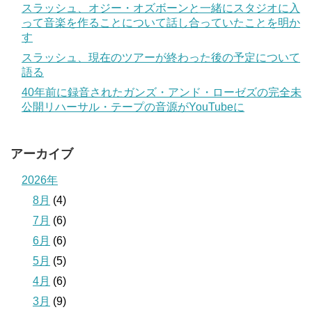
スラッシュ、オジー・オズボーンと一緒にスタジオに入
って音楽を作ることについて話し合っていたことを明か
す
スラッシュ、現在のツアーが終わった後の予定について
語る
40年前に録音されたガンズ・アンド・ローゼズの完全未
公開リハーサル・テープの音源がYouTubeに
アーカイブ
2026年
8月
(4)
7月
(6)
6月
(6)
5月
(5)
4月
(6)
3月
(9)