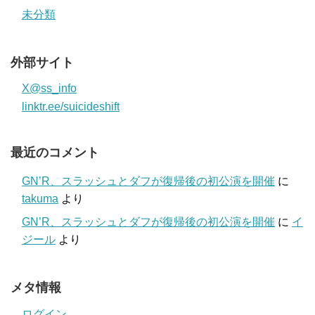
未分類
外部サイト
X@ss_info
linktr.ee/suicideshift
最近のコメント
GN’R、スラッシュとダフが復帰後の初公演を開催
に
takuma
より
GN’R、スラッシュとダフが復帰後の初公演を開催
に
イ
ジール
より
メタ情報
ログイン