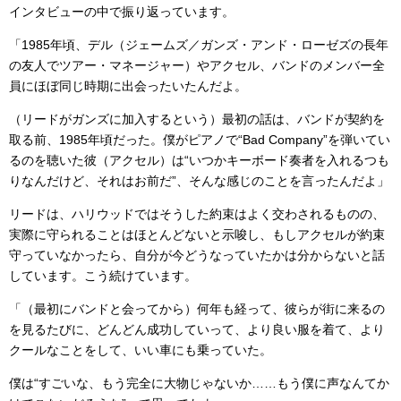
インタビューの中で振り返っています。
「1985年頃、デル（ジェームズ／ガンズ・アンド・ローゼズの長年
の友人でツアー・マネージャー）やアクセル、バンドのメンバー全
員にほぼ同じ時期に出会ったいたんだよ。
（リードがガンズに加入するという）最初の話は、バンドが契約を
取る前、1985年頃だった。僕がピアノで“Bad Company”を弾いてい
るのを聴いた彼（アクセル）は“いつかキーボード奏者を入れるつも
りなんだけど、それはお前だ”、そんな感じのことを言ったんだよ」
リードは、ハリウッドではそうした約束はよく交わされるものの、
実際に守られることはほとんどないと示唆し、もしアクセルが約束
守っていなかったら、自分が今どうなっていたかは分からないと話
しています。こう続けています。
「（最初にバンドと会ってから）何年も経って、彼らが街に来るの
を見るたびに、どんどん成功していって、より良い服を着て、より
クールなことをして、いい車にも乗っていた。
僕は“すごいな、もう完全に大物じゃないか……もう僕に声なんてか