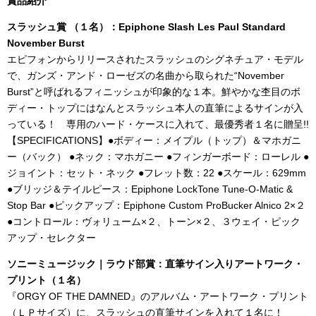
賞品紹介
スラッシュ賞 （１名）：Epiphone Slash Les Paul Standard
November Burst
エピフォンからリリースされたスラッシュのシグネチュア・モデル
で、ガンズ・アンド・ローゼズの名曲から取られた“November
Burst”と呼ばれるフィニッシュが印象的な１本。鮮やかな杢目のボ
ディー・トップにはなんとスラッシュ本人の直筆によるサインが入
っている！ 専用のハード・ケースに入れて、最優秀者１名に贈呈!!
【SPECIFICATIONS】●ボディー：メイプル（トップ）＆マホガニ
ー（バック） ●ネック：マホガニー ●フィンガーボード：ローレル ●
ジョイント：セット・ネック ●フレット数：22 ●スケール：629mm
●ブリッジ＆テイルピース：Epiphone LockTone Tune-O-Matic &
Stop Bar ●ピックアップ：Epiphone Custom ProBucker Alnico 2×２
●コントロール：ヴォリューム×２、トーン×２、３ウェイ・ピック
アップ・セレクター
ソニーミュージック｜ラウド部賞：直筆サイン入りアートワーク・
プリント（１名）
『ORGY OF THE DAMNED』のアルバム・アートワーク・プリント
（ＬＰサイズ）に、スラッシュの直筆サインを入れて１名に！