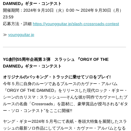
DAMNED』ギター・コンテスト
開催期間：2024年９月10日（火）0:00 〜 2024年９月30日（月）
23:59
応募方法・詳細
https://youngguitar.jp/slash-crossroads-contest
≫
youngguitar.jp
YG創刊55周年企画第３弾 スラッシュ 『ORGY OF THE
DAMNED』ギター・コンテスト
オリジナルのバッキング・トラックに乗せてソロをプレイ!
今年５月に自身のルーツであるブルースのカヴァー・アルバム
『ORGY OF THE DAMNED』をリリースした現代ロック・ギター・
シーンのカリスマ：スラッシュ──そんな彼が同作でカヴァーしたブ
ルースの名曲「Crossroads」を題材に、豪華賞品が授与される“ギタ
ー・ソロ・コンテスト”をここに開催!!
ヤング・ギター2024年５月号にて表紙・巻頭大特集を展開したスラ
ッシュの最新ソロ作品にしてブルース・カヴァー・アルバムとなる