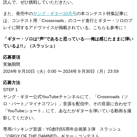
読んで、ぜひ挑戦していただきたい。
また、発売中の
ヤング・ギター10月号
の本コンテスト特集記事に
は、コンテスト用「Crossroads」のコード進行とギター・ソロのプ
レイに関するアドヴァイスが掲載されている。こちらも参考に！
「ギター・ソロは“声”であると思っている──俺は感じたままに弾い
ているよ!!」（スラッシュ）
応募要項
実施期間
2024年９月10日（火）0:00 〜 2024年９月30日（月）23:59
応募方法
STEP 1
ヤング・ギター公式YouTubeチャンネルにて、「Crossroads（ソ
ロ・パート／マイナスワン）」音源を配信中。その音源に合わせて
「YouTubeショート」にて、あなたがギターを弾いている動画を撮
影してください。
専用バッキング音源：YG創刊55周年企画第３弾 スラッシュ
『ORGY OF THE DAMNED』ギター・コンテスト