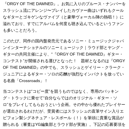
『ORGY OF THE DAMNED』。お気に入りのブルース・ナンバーを
スラッシュ流にアレンジ〜プレイしたカヴァー曲はいずれもクール
なギターとゴキゲンなヴァイブ（と豪華ヴォーカル陣の熱唱！）に
溢れており、すでにアルバムを何度も聴き込んでいるというファン
も多いことだろう。
このたび、同作の国内盤発売元であるソニー・ミュージックジャパ
ンインターナショナルのソニーミュージック｜ラウド部とヤング・
ギターの共同主催により、“『ORGY OF THE DAMNED』ギター・
コンテスト”が開催される運びとなった！ 題材となるのは『ORGY
OF THE DAMNED』の中でも、スラッシュとゲイリー・クラーク・
ジュニアによるギター・ソロの応酬が強烈なインパクトを放ってい
る名曲「Crossroads」！
当コンテストは“コピー度”を競うものではなく、専用のバッキン
グ・トラックに乗せて“自分ならではのオリジナル・ギター・ソ
ロ”をプレイしてもらおうという企画。その中から優れたプレイヤー
が選出されるわけだが、受賞者にはスラッシュの直筆サイン入りエ
ピフォン製シグネチュア・レスポール（！）を筆頭に貴重な賞品が
贈られる（審査はYG編集部とラウド部が実施）。下記の応募要項を