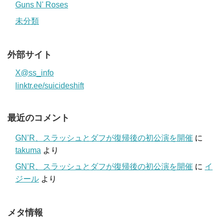
Guns N' Roses
未分類
外部サイト
X@ss_info
linktr.ee/suicideshift
最近のコメント
GN’R、スラッシュとダフが復帰後の初公演を開催
に
takuma
より
GN’R、スラッシュとダフが復帰後の初公演を開催
に
イ
ジール
より
メタ情報