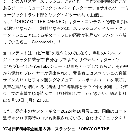
シーンのカリスマ：スラッシュ。このたび、同作の国内盤発売元で
あるソニー・ミュージック ジャパン インターナショナルのソニーミ
ュージック｜ラウド部とヤング・ギターの共同主催によ
り、“『ORGY OF THE DAMNED』ギター・コンテスト”が開催され
る運びとなった！ 題材となるのは、スラッシュとゲイリー・クラ
ーク・ジュニアによるギター・ソロの応酬が強烈なインパクトを放
っている名曲「Crossroads」！
当コンテストは“コピー度”を競うものではなく、専用のバッキン
グ・トラックに乗せて“自分ならではのオリジナル・ギター・ソ
ロ”をプレイしたYouTubeショート動画をアップしてもらい、その中
から優れたプレイヤーが選出される。受賞者にはスラッシュの直筆
サイン入りエピフォン製シグネチュア・レスポール（！）を筆頭に
貴重な賞品が贈られる（審査はYG編集部とラウド部が実施）。公式
ウェブの応募要項を読んで、ぜひ挑戦していただきたい。締め切り
は９月30日（月）23:59。
また、発売中のヤング・ギター20224年10月号には、同曲のコード
進行やソロ演奏時のコツも掲載されている。合わせてチェックを！
YG創刊55周年企画第３弾 スラッシュ 『ORGY OF THE