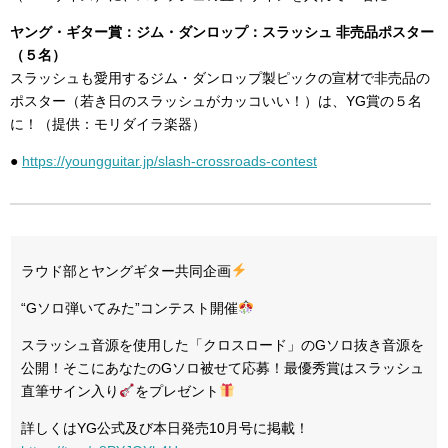
ヤング・ギター賞：ジム・ダンロップ：スラッシュ 非売品ポスター
（５名）
スラッシュも愛用するジム・ダンロップ製ピックの宣材で非売品の
ポスター（若き日のスラッシュがカッコいい！）は、YG賞の５名
に！（提供：モリダイラ楽器）
●
https://youngguitar.jp/slash-crossroads-contest
ラウド部とヤングギター共同企画
“Gソロ弾いてみた”コンテスト開催
スラッシュ音源を使用した「クロスロード」のGソロ抜き音源を
公開！そこにあなたのGソロ被せて応募！最優秀賞はスラッシュ
直筆サイン入り
をプレゼント
詳しくはYG公式及び本日発売10月号に掲載！