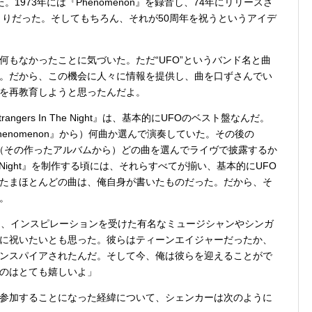
。1973年には『Phenomenon』を録音し、74年にリリースさ
まりだった。そしてもちろん、それが50周年を祝うというアイデ
何もなかったことに気づいた。ただ“UFO”というバンド名と曲
。だから、この機会に人々に情報を提供し、曲を口ずさんでい
を再教育しようと思ったんだよ。
gers In The Night』は、基本的にUFOのベスト盤なんだ。
Phenomenon』から）何曲か選んで演奏していた。その後の
びに、（その作ったアルバムから）どの曲を選んでライヴで披露するか
The Night』を制作する頃には、それらすべてが揃い、基本的にUFO
たまほとんどの曲は、俺自身が書いたものだった。だから、そ
。
け、インスピレーションを受けた有名なミュージシャンやシンガ
に祝いたいとも思った。彼らはティーンエイジャーだったか、
ンスパイアされたんだ。そして今、俺は彼らを迎えることがで
のはとても嬉しいよ」
参加することになった経緯について、シェンカーは次のように