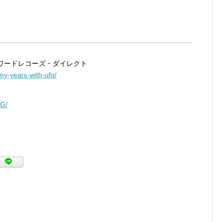
UFO』 | ワードレコーズ・ダイレクト
my-years-with-ufo/
FG/