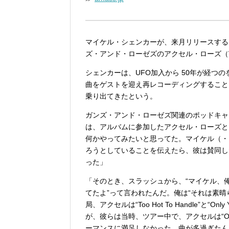
マイケル・シェンカーが、来月リリースするニュ
ズ・アンド・ローゼズのアクセル・ローズ（
シェンカーは、UFO加入から 50年が経つ
曲をゲストを迎え再レコーディングすること
乗り出てきたという。
ガンズ・アンド・ローゼズ関連のポッドキャスト『Ap
は、アルバムに参加したアクセル・ローズと
何かやってみたいと思ってた。マイケル（・
ろうとしていることを伝えたら、彼は賛同し
った」
「そのとき、スラッシュから、“マイケル、俺
てたよ”って言われたんだ。俺は“それは素
局、アクセルは“Too Hot To Handle”と“Onl
が、彼らは当時、ツアー中で、アクセルは“Only You
ーマンスに満足しなかった。曲が多過ぎたんだな。