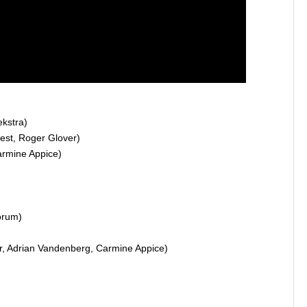
ekstra)
est, Roger Glover)
Carmine Appice)
Norum)
er, Adrian Vandenberg, Carmine Appice)