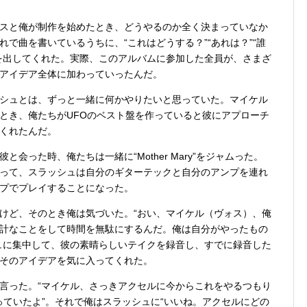
スと俺が制作を始めたとき、どうやるのか全く決まっていなか
で曲を書いているうちに、“これはどうする？”“あれは？”“誰
を出してくれた。実際、このアルバムに参加した全員が、さまざ
アイデア全体に加わっていったんだ。
シュとは、ずっと一緒に何かやりたいと思っていた。マイケル
とき、俺たちがUFOのベスト盤を作っていると彼にアプローチ
くれたんだ。
会った時、俺たちは一緒に“Mother Mary”をジャムった。
って、スラッシュは自分のギターテックと自分のアンプを連れ
プでプレイすることになった。
けど、そのとき俺は気づいた。“おい、マイケル（ヴォス）、俺
計なことをして時間を無駄にするんだ。俺は自分がやったもの
ュに集中して、彼の素晴らしいテイクを録音し、すでに録音した
そのアイデアを気に入ってくれた。
言った。“マイケル、さっきアクセルに今からこれをやるつもり
っていたよ”。それで俺はスラッシュに“いいね。アクセルにどの