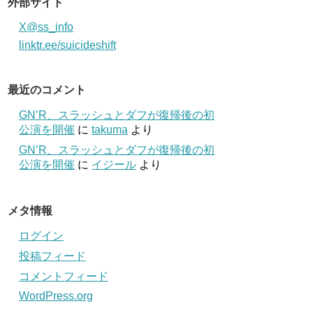
外部サイト
X@ss_info
linktr.ee/suicideshift
最近のコメント
GN’R、スラッシュとダフが復帰後の初
公演を開催
に
takuma
より
GN’R、スラッシュとダフが復帰後の初
公演を開催
に
イジール
より
メタ情報
ログイン
投稿フィード
コメントフィード
WordPress.org