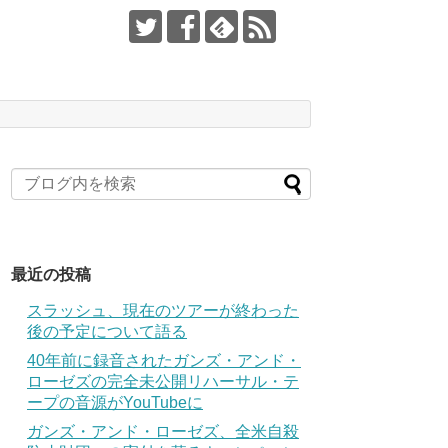
最近の投稿
スラッシュ、現在のツアーが終わった
後の予定について語る
40年前に録音されたガンズ・アンド・
ローゼズの完全未公開リハーサル・テ
ープの音源がYouTubeに
ガンズ・アンド・ローゼズ、全米自殺