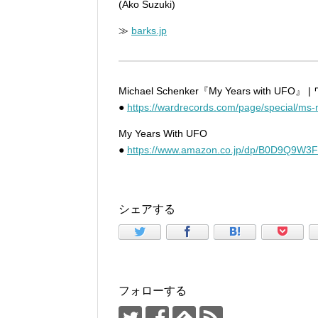
(Ako Suzuki)
≫
barks.jp
Michael Schenker『My Years with 
●
https://wardrecords.com/page/special/ms-
My Years With UFO
●
https://www.amazon.co.jp/dp/B0D9Q9W3
シェアする
フォローする