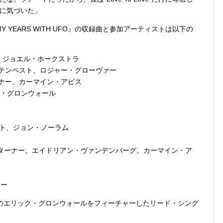
に気づいた」
MY YEARS WITH UFO』の収録曲と参加アーティストは以下の
ナイダー、ジョエル・ホークストラ
 ジョーイ・テンペスト、ロジャー・グローヴァー
ン・ターナー、カーマイン・アピス
リック・グロンウォール
・ソート、ジョン・ノーラム
ジョー・リン・ターナー、エイドリアン・ヴァンデンバーグ、カーマイン・ア
シー
のエリック・グロンウォールをフィーチャーしたリード・シング