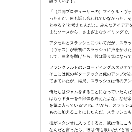
語っています。
「（共同プロデューサーの）マイケル・ヴォ
ったんだ。何も話し合われていなかった。それ
とやる？”と考えたんだよ。みんなアイデア
まなソースから、さまざまなタイミングで、
アクセルとスラッシュについてだが、スラッ
（ヴォス）が最初にスラッシュに声をかけた
して、曲名を挙げたら、彼は乗り気になって
フランクフルトのレコーディングスタジオで彼と
そこには俺のギターテックと俺のアンプがあ
てきていたが、結局、スラッシュは俺のアン
俺たちはジャムをすることになっていたんだ
はもうギターを全部弾き終えたよな。なぜ余
を気に入っている”とね。だから、スラッシ
ものに加えることにしたんだ。スラッシュも
彼がスタジオに入ってくると、彼は俺にこう
なんだと言ったら、彼は‘俺も歌いたい’と言