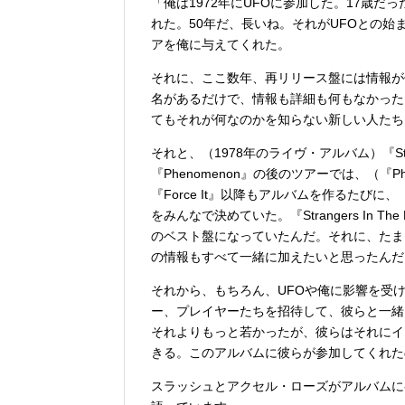
「俺は1972年にUFOに参加した。17歳だった
れた。50年だ、長いね。それがUFOとの始
アを俺に与えてくれた。
それに、ここ数年、再リリース盤には情報が
名があるだけで、情報も詳細も何もなかった
てもそれが何なのかを知らない新しい人たち
それと、（1978年のライヴ・アルバム）『Stran
『Phenomenon』の後のツアーでは、（『
『Force It』以降もアルバムを作るた
をみんなで決めていた。『Strangers In 
のベスト盤になっていたんだ。それに、たま
の情報もすべて一緒に加えたいと思ったんだ
それから、もちろん、UFOや俺に影響を受
ー、プレイヤーたちを招待して、彼らと一緒
それよりもっと若かったが、彼らはそれにイ
きる。このアルバムに彼らが参加してくれた
スラッシュとアクセル・ローズがアルバムに