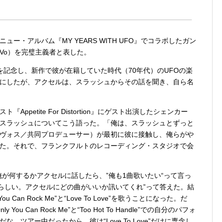
ー・アルバム『MY YEARS WITH UFO』でコラボしたガン
Vo）を完璧主義者と表した。
のを記念し、新作で彼が在籍していた時代（70年代）のUFOの楽
にしたが、アクセルは、スラッシュからその話を聞き、自ら名
petite For Distortion』にゲスト出演したシェンカー
スラッシュについてこう語った。「俺は、スラッシュとずっと
ヴォス／共同プロデューサー）が最初に彼に接触し、俺らがや
た。それで、フランクフルトのレコーディング・スタジオで会
が何するかアクセルに話したら、”俺も1曲歌いたい“って言っ
晴らしい。アクセルにどの曲がいいか訊いてくれ”って答えた。結
y You Can Rock Me”と“Love To Love”を歌うことになった。だ
 Can Rock Me”と“Too Hot To Handle”での自分のパフォ
ツアー中だったから、彼は“Love To Love”だけに専念し