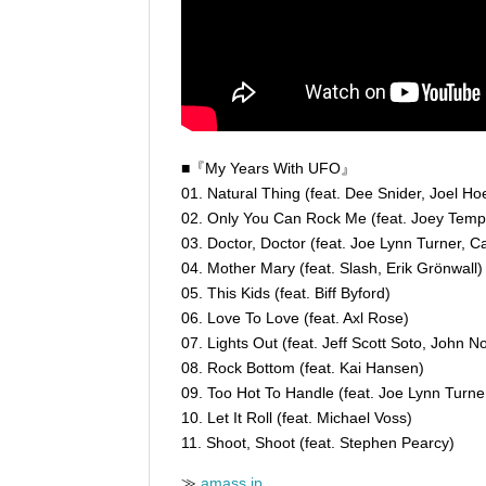
■『My Years With UFO』
01. Natural Thing (feat. Dee Snider, Joel Ho
02. Only You Can Rock Me (feat. Joey Temp
03. Doctor, Doctor (feat. Joe Lynn Turner, 
04. Mother Mary (feat. Slash, Erik Grönwall)
05. This Kids (feat. Biff Byford)
06. Love To Love (feat. Axl Rose)
07. Lights Out (feat. Jeff Scott Soto, John 
08. Rock Bottom (feat. Kai Hansen)
09. Too Hot To Handle (feat. Joe Lynn Turn
10. Let It Roll (feat. Michael Voss)
11. Shoot, Shoot (feat. Stephen Pearcy)
≫
amass.jp