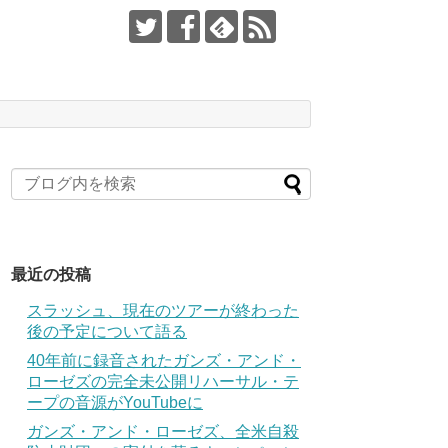
最近の投稿
スラッシュ、現在のツアーが終わった
後の予定について語る
40年前に録音されたガンズ・アンド・
ローゼズの完全未公開リハーサル・テ
ープの音源がYouTubeに
ガンズ・アンド・ローゼズ、全米自殺