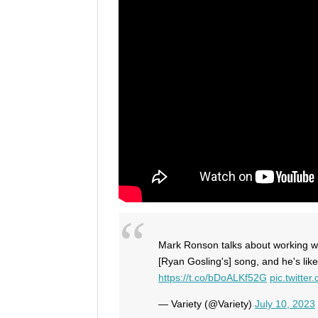
Mark Ronson talks about working w
[Ryan Gosling's] song, and he's like,
https://t.co/bDoALKf52G
pic.twitter
— Variety (@Variety)
July 10, 2023