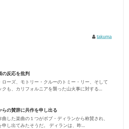
takuma
領の反応を批判
・ローズ、モトリー・クルーのトミー・リー、そして
クも、カリフォルニアを襲った山火事に対する...
からの賛辞に共作を申し出る
作曲した楽曲の１つがボブ・ディランから称賛され、
し出てみたそうだ。 ディランは、昨...