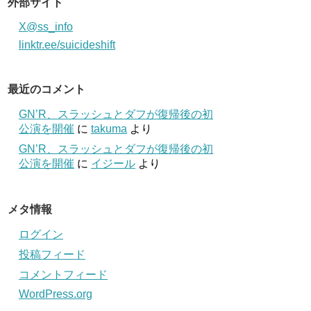
外部サイト
X@ss_info
linktr.ee/suicideshift
最近のコメント
GN’R、スラッシュとダフが復帰後の初
公演を開催
に
takuma
より
GN’R、スラッシュとダフが復帰後の初
公演を開催
に
イジール
より
メタ情報
ログイン
投稿フィード
コメントフィード
WordPress.org