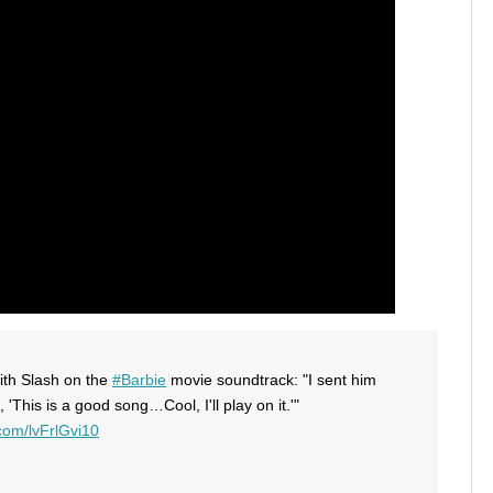
ith Slash on the
#Barbie
movie soundtrack: "I sent him
 'This is a good song…Cool, I'll play on it.'"
.com/lvFrlGvi10