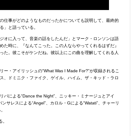
の仕事がどのようなものだったかについても説明して、最終的
る」と語っている。
ジオに入って、音楽の話をしたんだ」とマーク・ロンソンは語
めた時に、『なんてこった。この人ならやってくれるはずだ』
った。彼こそがケンだね。彼以上にこの曲を理解してくれる人
イリッシュの“What Was I Made For?”が収録されるこ
ス、ドミニク・ファイク、ゲイル、ハイム、ザ・キッド・ラロ
よる“Dance the Night”、ニッキー・ミナージュとアイ
クパンサレスによる“Angel”、カロル・Gによる“Watati”、チャーリ
る。
る。