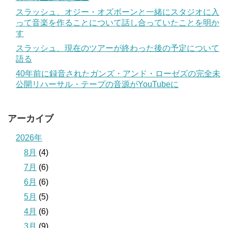
スラッシュ、オジー・オズボーンと一緒にスタジオに入
って音楽を作ることについて話し合っていたことを明か
す
スラッシュ、現在のツアーが終わった後の予定について
語る
40年前に録音されたガンズ・アンド・ローゼズの完全未
公開リハーサル・テープの音源がYouTubeに
アーカイブ
2026年
8月
(4)
7月
(6)
6月
(6)
5月
(5)
4月
(6)
3月
(9)