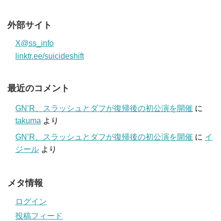
外部サイト
X@ss_info
linktr.ee/suicideshift
最近のコメント
GN’R、スラッシュとダフが復帰後の初公演を開催
に
takuma
より
GN’R、スラッシュとダフが復帰後の初公演を開催
に
イ
ジール
より
メタ情報
ログイン
投稿フィード