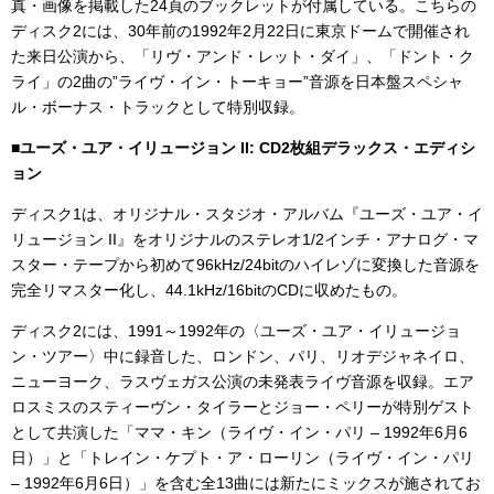
真・画像を掲載した24頁のブックレットが付属している。こちらの
ディスク2には、30年前の1992年2月22日に東京ドームで開催され
た来日公演から、「リヴ・アンド・レット・ダイ」、「ドント・ク
ライ」の2曲の”ライヴ・イン・トーキョー”音源を日本盤スペシャ
ル・ボーナス・トラックとして特別収録。
■ユーズ・ユア・イリュージョン II: CD2枚組デラックス・エディシ
ョン
ディスク1は、オリジナル・スタジオ・アルバム『ユーズ・ユア・イ
リュージョン II』をオリジナルのステレオ1/2インチ・アナログ・マ
スター・テープから初めて96kHz/24bitのハイレゾに変換した音源を
完全リマスター化し、44.1kHz/16bitのCDに収めたもの。
ディスク2には、1991～1992年の〈ユーズ・ユア・イリュージョ
ン・ツアー〉中に録音した、ロンドン、パリ、リオデジャネイロ、
ニューヨーク、ラスヴェガス公演の未発表ライヴ音源を収録。エア
ロスミスのスティーヴン・タイラーとジョー・ペリーが特別ゲスト
として共演した「ママ・キン（ライヴ・イン・パリ – 1992年6月6
日）」と「トレイン・ケプト・ア・ローリン（ライヴ・イン・パリ
– 1992年6月6日）」を含む全13曲には新たにミックスが施されてお