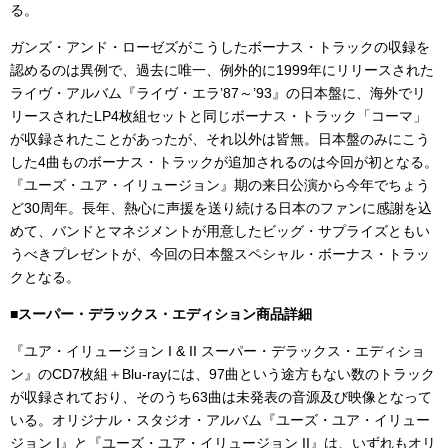
る。
ガンズ・アンド・ローゼズがこうしたボーナス・トラックの収録を
認めるのは異例で、過去に唯一、例外的に1999年にリリースされた
ライヴ・アルバム『ライヴ・エラ’87～’93』の日本盤に、海外でリ
リースされたLP4枚組セットと同じボーナス・トラック「コーマ」
が収録されたことがあったが、それ以外は皆無。日本盤のみにこう
した4曲ものボーナス・トラックが追加されるのは今回が初となる。
『ユーズ・ユア・イリュージョン』期の来日公演から今年でちょう
ど30周年。長年、熱心に声援を送り続ける日本のファンに感謝を込
めて、バンドとマネジメントが用意したビッグ・サプライズともい
うべきプレゼントが、今回の日本盤スペシャル・ボーナス・トラッ
クとなる。
■スーパー・デラックス・エディション商品詳細
『ユア・イリュージョン I & II スーパー・デラックス・エディショ
ン』のCD7枚組＋Blu-rayには、97曲という途方もない数のトラック
が収録されており、そのうち63曲は未発表の音源及び映像となって
いる。オリジナル・スタジオ・アルバム『ユーズ・ユア・イリュー
ジョン I』と『ユーズ・ユア・イリュージョン II』は、いずれもオリ