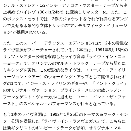
ジナル・ステレオ・1/2インチ・アナログ・マスター・テープから史
上初めてハイレゾ（96kHz/24bit）に変換しリマスター化。また、こ
のボックス・セットでは、2作のジャケットをそれぞれ異なるアング
ルで見せる印象的な立体トリックの“アナモルフィック・イリュージ
ョン”が採用されている。
また、このスーパー・デラックス・エディションには、2本の貴重な
ライヴ音源がフィーチャーされている。1本目は、1991年5月16日の
リッツ・シアター公演を収録したライヴ音源『ライヴ・イン・ニュ
ーヨーク』で、オリジナルのマルチ・トラック・テープから新たに
ミキシングを実施。この伝説的なライヴは、〈ユーズ・ユア・イリ
ュージョン・ツアー〉のウォーミング・アップとして開催されたギ
グの1つで、イジー・ストラドリンのギターや、「ドント・クライ」
のオリジナル・ヴァージョン、ブラインド・メロンの故シャノン・
フーンをゲスト・ヴォーカルに迎えた「ユー・エイント・ザ・ファ
ースト」のスペシャル・パフォーマンスが目玉となっている。
もう1本のライヴ音源は、1992年1月25日のトーマス＆マック・セン
ター公演を収録した『ライヴ・イン・ラスヴェガス』で、こちらに
は新ギタリストのギルビー・クラークが参加。オリジナル・マル