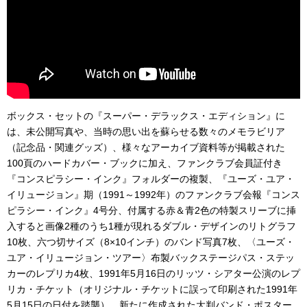
ボックス・セットの『スーパー・デラックス・エディション』に
は、未公開写真や、当時の思い出を蘇らせる数々のメモラビリア
（記念品・関連グッズ）、様々なアーカイブ資料等が掲載された
100頁のハードカバー・ブックに加え、ファンクラブ会員証付き
『コンスピラシー・インク』フォルダーの複製、『ユーズ・ユア・
イリュージョン』期（1991～1992年）のファンクラブ会報『コンス
ピラシー・インク』4号分、付属する赤＆青2色の特製スリーブに挿
入すると画像2種のうち1種が現れるダブル・デザインのリトグラフ
10枚、六つ切サイズ（8×10インチ）のバンド写真7枚、〈ユーズ・
ユア・イリュージョン・ツアー〉布製バックステージパス・ステッ
カーのレプリカ4枚、1991年5月16日のリッツ・シアター公演のレプ
リカ・チケット（オリジナル・チケットに誤って印刷された1991年
5月15日の日付を踏襲）、新たに作成された大判バンド・ポスター