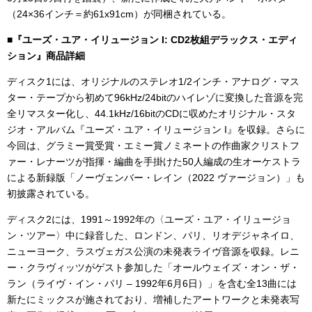
（24×36インチ＝約61x91cm）が同梱されている。
■『ユーズ・ユア・イリュージョン I: CD2枚組デラックス・エディ
ション』商品詳細
ディスク1には、オリジナルのステレオ1/2インチ・アナログ・マス
ター・テープから初めて96kHz/24bitのハイレゾに変換した音源を完
全リマスター化し、44.1kHz/16bitのCDに収めたオリジナル・スタ
ジオ・アルバム『ユーズ・ユア・イリュージョン I』を収録。さらに
今回は、グラミー賞受賞・エミー賞ノミネートの作曲家クリストフ
ァー・レナーツが指揮・編曲を手掛けた50人編成の生オーケストラ
による新録版「ノーヴェンバー・レイン（2022 ヴァージョン）」も
初披露されている。
ディスク2には、1991～1992年の〈ユーズ・ユア・イリュージョ
ン・ツアー〉中に録音した、ロンドン、パリ、リオデジャネイロ、
ニューヨーク、ラスヴェガス公演の未発表ライヴ音源を収録。レニ
ー・クラヴィッツがゲスト参加した「オールウェイズ・オン・ザ・
ラン（ライヴ・イン・パリ – 1992年6月6日）」を含む全13曲には
新たにミックスが施されており、増補したアートワークと未発表写