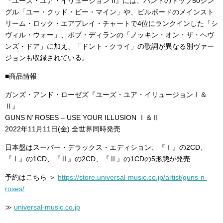
『ユーズ・ユア・イリュージョン II』には、バンドのトップ50シン
グル「ユー・クッド・ビー・マイン」や、ビルボードのメインスト
リーム・ロック・エアプレイ・チャートで4位にランクインした「シ
ヴィル・ウォー」、ボブ・ディランの「ノッキン・オン・ザ・ヘヴ
ンズ・ドア」に加え、「ドント・クライ」の歌詞が異なる別ヴァー
ジョンも収録されている。
■商品情報
ガンズ・アンド・ローゼズ『ユーズ・ユア・イリュージョンⅠ＆
Ⅱ』
GUNS N’ ROSES – USE YOUR ILLUSION Ⅰ＆Ⅱ
2022年11月11日(金) 全世界同時発売
日本盤はスーパー・デラックス・エディション、『Ⅰ』の2CD、
『Ⅰ』の1CD、『Ⅱ』の2CD、『Ⅱ』の1CDの5形態が発売
予約はこちら ＞
https://store.universal-music.co.jp/artist/guns-n-
roses/
≫
universal-music.co.jp