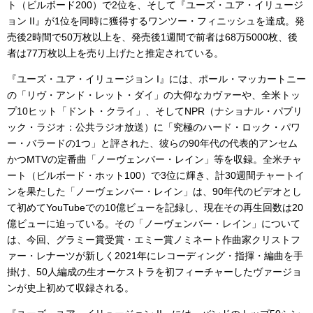
ト（ビルボード200）で2位を、そして『ユーズ・ユア・イリュージ
ョン II』が1位を同時に獲得するワンツー・フィニッシュを達成。発
売後2時間で50万枚以上を、発売後1週間で前者は68万5000枚、後
者は77万枚以上を売り上げたと推定されている。
『ユーズ・ユア・イリュージョン I』には、ポール・マッカートニー
の「リヴ・アンド・レット・ダイ」の大仰なカヴァーや、全米トッ
プ10ヒット「ドント・クライ」、そしてNPR（ナショナル・パブリ
ック・ラジオ：公共ラジオ放送）に「究極のハード・ロック・パワ
ー・バラードの1つ」と評された、彼らの90年代の代表的アンセム
かつMTVの定番曲「ノーヴェンバー・レイン」等を収録。全米チャ
ート（ビルボード・ホット100）で3位に輝き、計30週間チャートイ
ンを果たした「ノーヴェンバー・レイン」は、90年代のビデオとし
て初めてYouTubeでの10億ビューを記録し、現在その再生回数は20
億ビューに迫っている。その「ノーヴェンバー・レイン」について
は、今回、グラミー賞受賞・エミー賞ノミネート作曲家クリストフ
ァー・レナーツが新しく2021年にレコーディング・指揮・編曲を手
掛け、50人編成の生オーケストラを初フィーチャーしたヴァージョ
ンが史上初めて収録される。