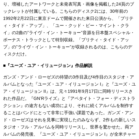
り、増補したアートワークと未発表写真・画像を掲載した24頁のブ
ックレットが付属している。こちらのディスク2には、30年前の
1992年2月22日に東京ドームで開催された来日公演から、「プリテ
ィ・タイド・アップ」、「ユー・クッド・ビー・マイント・クラ
イ」の2曲の”ライヴ・イン・トーキョー”音源を日本盤スペシャル・
ボーナス・トラックとして特別収録。「プリティ・タイド・アッ
プ」の”ライヴ・イン・トーキョー”が収録されるのは、こちらのデ
ィスクだけ。
■『ユーズ・ユア・イリュージョン』作品解説
ガンズ・アンド・ローゼズの待望の3作目及び4作目のスタジオ・ア
ルバムとなった『ユーズ・ユア・イリュージョン I』と『ユーズ・ユ
ア・イリュージョン II』は、元々1991年9月17日に同時リリースさ
れた作品だ。『GN’Rライズ』と『アペタイト・フォー・ディストラ
クション』の途方もない成功により、それに続くアルバムを制作す
ることはバンドにとって非常に手強い課題であった。ガンズ・アン
ド・ローゼズはそれを見事に実現したのみならず、2作もの新しいス
タジオ・フル・アルバムを同時リリースし、世界を驚かせた。両ア
ルバムの発売後、『ユーズ・ユア・イリュージョン I』が全米チャー