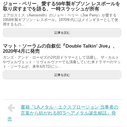
ジョー・ペリー、愛する59年製ギブソン レスポールを
取り戻すまでを語る、一時スラッシュが所有
エアロスミス（Aerosmith）のジョー・ペリー（Joe Perry）が愛する
1959年製ギブソン・レスポール。1970年代にはメインギターとして使
用するもの...
記事を読む
マット・ソーラムの自叙伝『Double Talkin’ Jive』、
2020年4月に発売
ガンズ・アンド・ローゼズの2代目ドラマーとして活躍し、ザ・カルト
やヴェルヴェット・リヴォルヴァーでも演奏していた米ドラマーのマッ
ト・ソーラムが、来年4月7日にシ...
記事を読む
書籍『LAメタル・エクスプロージョン 当事者の
言葉から紡がれる80'Sヘアメタル誕生秘話』発
売