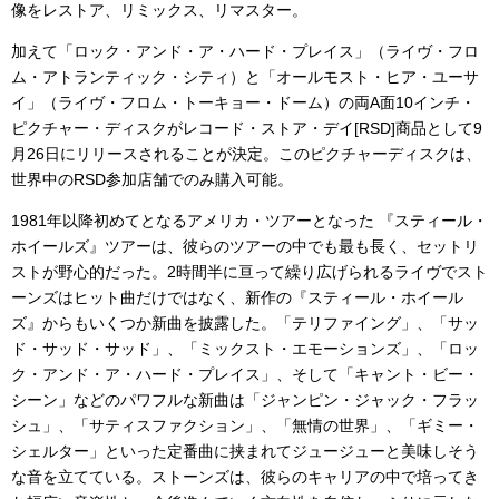
像をレストア、リミックス、リマスター。
加えて「ロック・アンド・ア・ハード・プレイス」（ライヴ・フロ
ム・アトランティック・シティ）と「オールモスト・ヒア・ユーサ
イ」（ライヴ・フロム・トーキョー・ドーム）の両A面10インチ・
ピクチャー・ディスクがレコード・ストア・デイ[RSD]商品として9
月26日にリリースされることが決定。このピクチャーディスクは、
世界中のRSD参加店舗でのみ購入可能。
1981年以降初めてとなるアメリカ・ツアーとなった 『スティール・
ホイールズ』ツアーは、彼らのツアーの中でも最も長く、セットリ
ストが野心的だった。2時間半に亘って繰り広げられるライヴでスト
ーンズはヒット曲だけではなく、新作の『スティール・ホイール
ズ』からもいくつか新曲を披露した。「テリファイング」、「サッ
ド・サッド・サッド」、「ミックスト・エモーションズ」、「ロッ
ク・アンド・ア・ハード・プレイス」、そして「キャント・ビー・
シーン」などのパワフルな新曲は「ジャンピン・ジャック・フラッ
シュ」、「サティスファクション」、「無情の世界」、「ギミー・
シェルター」といった定番曲に挟まれてジュージューと美味しそう
な音を立てている。ストーンズは、彼らのキャリアの中で培ってき