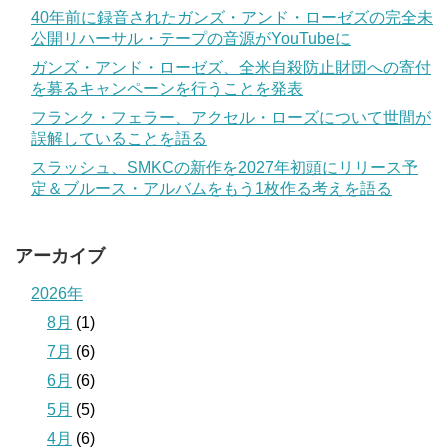
40年前に録音されたガンズ・アンド・ローゼズの完全未
公開リハーサル・テープの音源がYouTubeに
ガンズ・アンド・ローゼズ、全米自殺防止財団への寄付
を募るキャンペーンを行うことを発表
フランク・フェラー、アクセル・ローズについて世間が
誤解していることを語る
スラッシュ、SMKCの新作を2027年初頭にリリース予
定＆ブルース・アルバムをもう1枚作る考えを語る
アーカイブ
2026年
8月
(1)
7月
(6)
6月
(6)
5月
(5)
4月
(6)