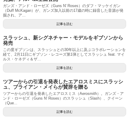
ガンズ・アンド・ローゼズ（Guns N' Roses）のダフ・マッケイガン
（Duff McKagan）が、ガンズ加入以前の17歳の時に録音した音源が発
掘され、ア...
記事を読む
スラッシュ、新シグネチャー・モデルをギブソンから
発売
この度ギブソンは、スラッシュとの30年以上に及ぶコラボレーションを
経て、2月11日にギブソン・レコーズ第1弾としてスラッシュ feat. マイ
ルス・ケネディ＆ザ...
記事を読む
ツアーからの引退を発表したエアロスミスにスラッシ
ュ、ブライアン・メイらが賛辞を贈る
ツアーからの引退を発表したエアロスミス（Aerosmith）。ガンズ・ア
ンド・ローゼズ（Guns N' Roses）のスラッシュ（Slash）、クイーン
（Que...
記事を読む