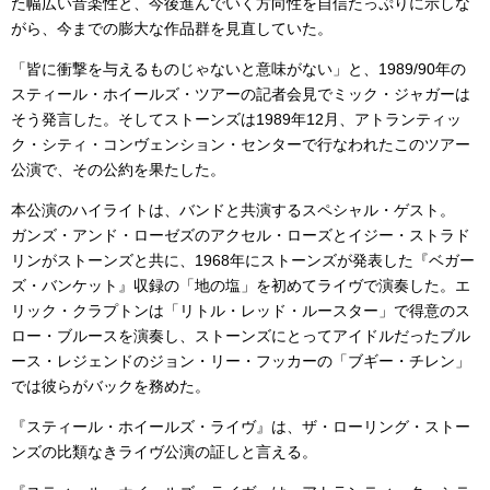
た幅広い音楽性と、今後進んでいく方向性を自信たっぷりに示しな
がら、今までの膨大な作品群を見直していた。
「皆に衝撃を与えるものじゃないと意味がない」と、1989/90年の
スティール・ホイールズ・ツアーの記者会見でミック・ジャガーは
そう発言した。そしてストーンズは1989年12月、アトランティッ
ク・シティ・コンヴェンション・センターで行なわれたこのツアー
公演で、その公約を果たした。
本公演のハイライトは、バンドと共演するスペシャル・ゲスト。
ガンズ・アンド・ローゼズのアクセル・ローズとイジー・ストラド
リンがストーンズと共に、1968年にストーンズが発表した『ベガー
ズ・バンケット』収録の「地の塩」を初めてライヴで演奏した。エ
リック・クラプトンは「リトル・レッド・ルースター」で得意のス
ロー・ブルースを演奏し、ストーンズにとってアイドルだったブル
ース・レジェンドのジョン・リー・フッカーの「ブギー・チレン」
では彼らがバックを務めた。
『スティール・ホイールズ・ライヴ』は、ザ・ローリング・ストー
ンズの比類なきライヴ公演の証しと言える。