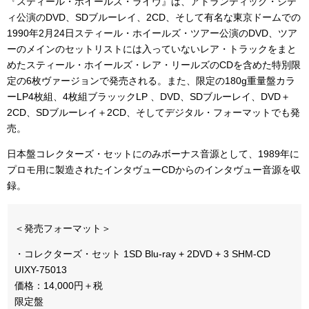
『スティール・ホイールズ・ライヴ』は、アトランティック・シテ
ィ公演のDVD、SDブルーレイ、2CD、そして有名な東京ドームでの
1990年2月24日スティール・ホイールズ・ツアー公演のDVD、ツア
ーのメインのセットリストには入っていないレア・トラックをまと
めたスティール・ホイールズ・レア・リールズのCDを含めた特別限
定の6枚ヴァージョンで発売される。また、限定の180g重量盤カラ
ーLP4枚組、4枚組ブラッックLP 、DVD、SDブルーレイ、DVD＋
2CD、SDブルーレイ＋2CD、そしてデジタル・フォーマットでも発
売。
日本盤コレクターズ・セットにのみボーナス音源として、1989年に
プロモ用に製造されたインタヴューCDからのインタヴュー音源を収
録。
＜発売フォーマット＞
・コレクターズ・セット 1SD Blu-ray + 2DVD + 3 SHM-CD
UIXY-75013
価格：14,000円＋税
限定盤