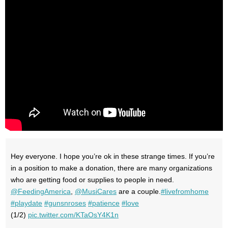
Hey everyone. I hope you’re ok in these strange times. If you’re
in a position to make a donation, there are many organizations
who are getting food or supplies to people in need.
@FeedingAmerica
,
@MusiCares
are a couple.
#livefromhome
#playdate
#gunsnroses
#patience
#love
(1/2)
pic.twitter.com/KTaOsY4K1n