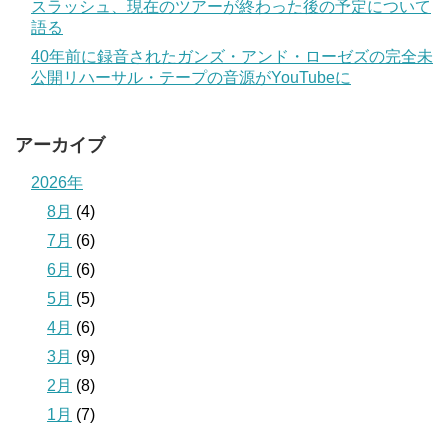
スラッシュ、現在のツアーが終わった後の予定について
語る
40年前に録音されたガンズ・アンド・ローゼズの完全未
公開リハーサル・テープの音源がYouTubeに
アーカイブ
2026年
8月
(4)
7月
(6)
6月
(6)
5月
(5)
4月
(6)
3月
(9)
2月
(8)
1月
(7)