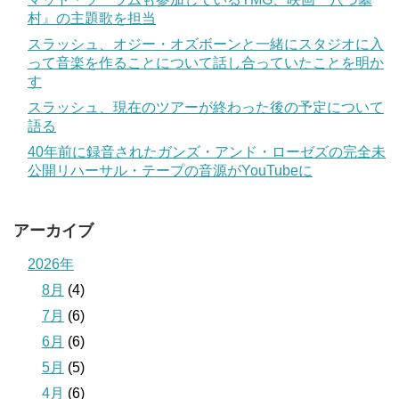
村』の主題歌を担当
スラッシュ、オジー・オズボーンと一緒にスタジオに入
って音楽を作ることについて話し合っていたことを明か
す
スラッシュ、現在のツアーが終わった後の予定について
語る
40年前に録音されたガンズ・アンド・ローゼズの完全未
公開リハーサル・テープの音源がYouTubeに
アーカイブ
2026年
8月
(4)
7月
(6)
6月
(6)
5月
(5)
4月
(6)