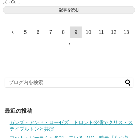
ズ（Gu...
記事を読む
5
6
7
8
9
10
11
12
13
最近の投稿
ガンズ・アンド・ローゼズ、トロント公演でクリス・ス
テイプルトンと共演
マット・ソーラムも参加しているTMG、映画『八つ墓