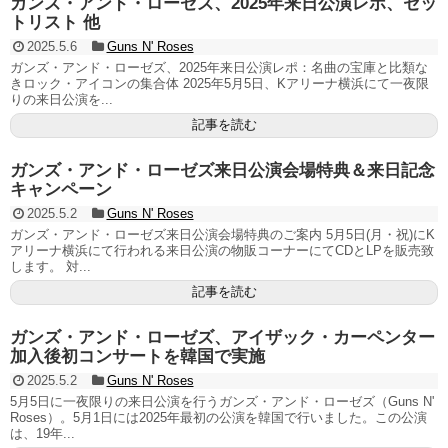
ガンズ・アンド・ローゼズ、2025年来日公演レポ、セッ
トリスト 他
2025.5.6
Guns N' Roses
ガンズ・アンド・ローゼズ、2025年来日公演レポ：名曲の宝庫と比類な
きロック・アイコンの集合体 2025年5月5日、Kアリーナ横浜にて一夜限
りの来日公演を...
記事を読む
ガンズ・アンド・ローゼズ来日公演会場特典＆来日記念
キャンペーン
2025.5.2
Guns N' Roses
ガンズ・アンド・ローゼズ来日公演会場特典のご案内 5月5日(月・祝)にK
アリーナ横浜にて行われる来日公演の物販コーナーにてCDとLPを販売致
します。 対...
記事を読む
ガンズ・アンド・ローゼズ、アイザック・カーペンター
加入後初コンサートを韓国で実施
2025.5.2
Guns N' Roses
5月5日に一夜限りの来日公演を行うガンズ・アンド・ローゼズ（Guns N'
Roses）。5月1日には2025年最初の公演を韓国で行いました。この公演
は、19年...