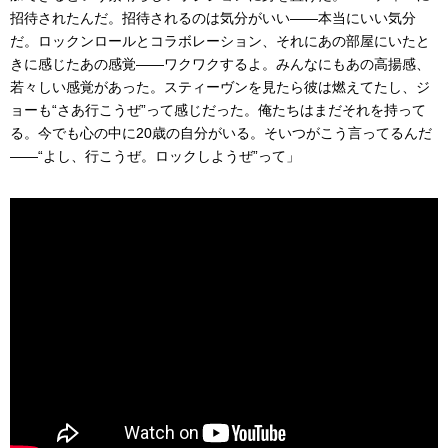
招待されたんだ。招待されるのは気分がいい――本当にいい気分
だ。ロックンロールとコラボレーション、それにあの部屋にいたと
きに感じたあの感覚――ワクワクするよ。みんなにもあの高揚感、
若々しい感覚があった。スティーヴンを見たら彼は燃えてたし、ジ
ョーも“さあ行こうぜ”って感じだった。俺たちはまだそれを持って
る。今でも心の中に20歳の自分がいる。そいつがこう言ってるんだ
――“よし、行こうぜ。ロックしようぜ”って」