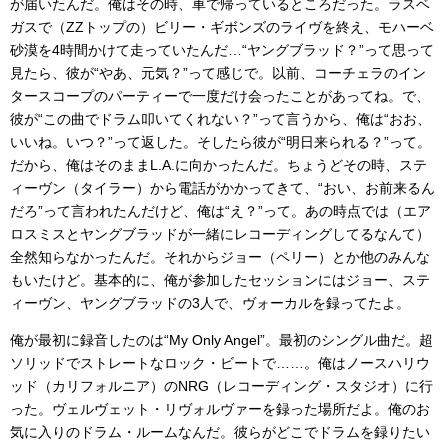
が届いたんだ。俺はその時、車で帰っているところだった。ラスベ
ガスで（ZZトップの）ビリー・ギボンズのライヴを終え、モハーベ
砂漠を4時間かけて走っていたんだ…“ヤングブラッド？”って思って
見たら、彼が“やあ、元気？”って感じで。以前、コーチェラのイン
タースコープのパーティーで一度だけ会ったことがあってね。で、
彼が“この曲でドラム叩いてくれない？”って言うから、俺は“おお、
いいね。いつ？”って返した。そしたら彼が“明日来られる？”って。
だから、俺はそのままL.A.に向かったんだ。ちょうどその時、ステ
ィーヴン（タイラー）から電話がかかってきて、“おい、お前来るん
だろ”って言われたんだけど、俺は“え？”って。あの時点では（エア
ロスミスとヤングブラッドが一緒にレコーディングしてるなんて）
全然知らなかったんだ。それからジョー（ペリー）とか他のみんな
もいたけど。基本的に、俺が参加したセッションにはジョー、ステ
ィーヴン、ヤングブラッドの3人で、ヴォーカルを録ってたよ。
俺が最初に録音したのは“My Only Angel”。最初のシングル曲だ。超
ソリッドでストレートなロック・ビートで……。俺はノースハリウ
ッド（カリフォルニア）のNRG（レコーディング・スタジオ）に行
った。ヴェルヴェット・リヴォルヴァーを録った場所だよ。俺のお
気に入りのドラム・ルームなんだ。彼らがどこでドラムを録りたい