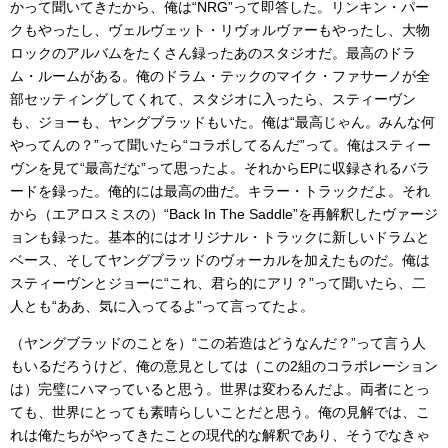
かって聞いてきたから、俺は“NRG”って即答した。リンキン・パー
クもやったし、ヴェルヴェット・リヴォルヴァーもやったし、大物
ロックのアルバムをたくさん録ったあのスタジオだ。最高のドラ
ム・ルームがある。俺のドラム・テックのマイク・ファサーノが全
部セッティングしてくれて、スタジオに入ったら、スティーヴン
も、ジョーも、ヤングブラッドもいた。俺は“最高じゃん。みんな何
やってんの？”って聞いたら“コラボしてるんだ”って。俺はスティー
ヴンを見て“最高だな”って思ったよ。それからEPに収録されるバラ
ードを録った。俺的には最高の曲だ。キラー・トラックだよ。それ
から（エアロスミスの）“Back In The Saddle”を再解釈したヴァージ
ョンも録った。基本的にはオリジナル・トラックに新しいドラムと
ベース、そしてヤングブラッドのヴォーカルを加えたものだ。俺は
スティーヴンとジョーに“これ、君ら的にアリ？”って聞いたら、二
人とも“ああ、気に入ってるよ”って言ってたよ。
（ヤングブラッドのことを）“この若造はどうなんだ？”って言う人
もいるだろうけど、俺の意見としては（この2組のコラボレーション
は）完璧にハマっていると思う。世界は変わるんだよ。両者にとっ
ても、世界にとっても素晴らしいことだと思う。俺の見解では、こ
れは俺たちがやってきたことの現代的な解釈であり、そうでなきゃ