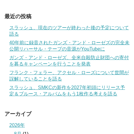
最近の投稿
スラッシュ、現在のツアーが終わった後の予定について
語る
40年前に録音されたガンズ・アンド・ローゼズの完全未
公開リハーサル・テープの音源がYouTubeに
ガンズ・アンド・ローゼズ、全米自殺防止財団への寄付
を募るキャンペーンを行うことを発表
フランク・フェラー、アクセル・ローズについて世間が
誤解していることを語る
スラッシュ、SMKCの新作を2027年初頭にリリース予
定＆ブルース・アルバムをもう1枚作る考えを語る
アーカイブ
2026年
8月
(1)