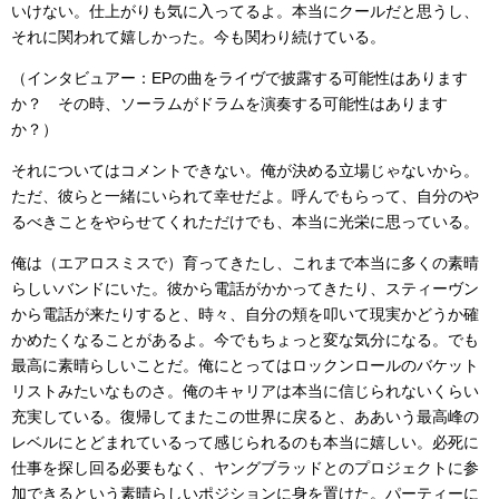
いけない。仕上がりも気に入ってるよ。本当にクールだと思うし、
それに関われて嬉しかった。今も関わり続けている。
（インタビュアー：EPの曲をライヴで披露する可能性はあります
か？ その時、ソーラムがドラムを演奏する可能性はあります
か？）
それについてはコメントできない。俺が決める立場じゃないから。
ただ、彼らと一緒にいられて幸せだよ。呼んでもらって、自分のや
るべきことをやらせてくれただけでも、本当に光栄に思っている。
俺は（エアロスミスで）育ってきたし、これまで本当に多くの素晴
らしいバンドにいた。彼から電話がかかってきたり、スティーヴン
から電話が来たりすると、時々、自分の頬を叩いて現実かどうか確
かめたくなることがあるよ。今でもちょっと変な気分になる。でも
最高に素晴らしいことだ。俺にとってはロックンロールのバケット
リストみたいなものさ。俺のキャリアは本当に信じられないくらい
充実している。復帰してまたこの世界に戻ると、ああいう最高峰の
レベルにとどまれているって感じられるのも本当に嬉しい。必死に
仕事を探し回る必要もなく、ヤングブラッドとのプロジェクトに参
加できるという素晴らしいポジションに身を置けた。パーティーに