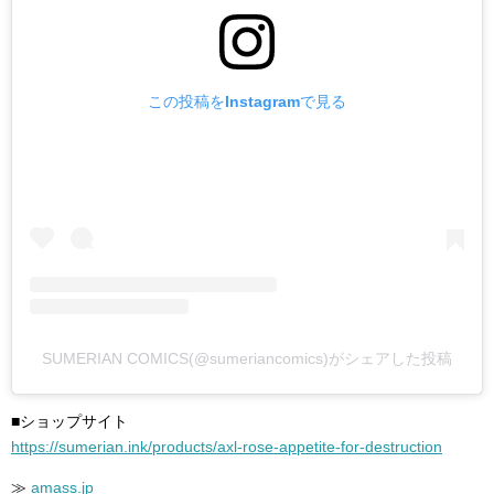
この投稿をInstagramで見る
SUMERIAN COMICS(@sumeriancomics)がシェアした投稿
■ショップサイト
https://sumerian.ink/products/axl-rose-appetite-for-destruction
≫
amass.jp