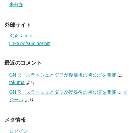
未分類
外部サイト
X@ss_info
linktr.ee/suicideshift
最近のコメント
GN’R、スラッシュとダフが復帰後の初公演を開催
に
takuma
より
GN’R、スラッシュとダフが復帰後の初公演を開催
に
イ
ジール
より
メタ情報
ログイン