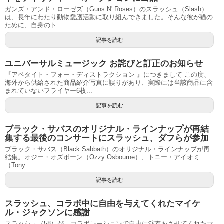
ガンズ・アンド・ローゼズ（Guns N' Roses）のスラッシュ（Slash）
は、長年にわたり動物愛護活動に取り組んできました。そんな彼が猫の
ために、自身のト...
記事を読む
ユニバーサルミュージック お詫びと訂正のお知らせ
『アペタイト・フォー・ディストラクション 』につきまして この度、
海外から供給された商品紹介写真に誤りがあり、実際には当該商品に含
まれていないフライヤー6枚...
記事を読む
ブラック・サバスのオリジナル・ラインナップが再結
集する最後のコンサートにスラッシュ、ダフらが参加
ブラック・サバス（Black Sabbath）のオリジナル・ラインナップが再
結集。オジー・オズボーン（Ozzy Osbourne）、トニー・アイオミ
（Tony ...
記事を読む
スラッシュ、コラボ中に自由を与えてくれたマイケ
ル・ジャクソンに感謝
スラッシュ（58）が、コラボレーションで自由に演奏をさせてくれたマ