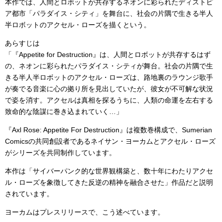
本作では、人間とロボットが共存するネオンに彩られたディストピ
ア都市「パラダイス・シティ」を舞台に、社会の片隅で生きる半人
半ロボットのアクセル・ローズを描くという。
あらすじは
「『Appetite for Destruction』は、人間とロボットが共存するはず
の、ネオンに彩られたパラダイス・シティが舞台。社会の片隅で生
きる半人半ロボットのアクセル・ローズは、路地裏のラウンジ歌手
が奏でる音楽に心の拠り所を見出していたが、彼女が不可解な状況
で姿を消す。アクセルは真相を探るうちに、人類の命運を左右する
致命的な陰謀に巻き込まれていく…」
『Axl Rose: Appetite For Destruction』は複数巻構成で、Sumerian
Comicsの共同創設者であるネイサン・ヨーカムとアクセル・ローズ
がシリーズを共同制作しています。
本作は「サイバーパンク的な世界観構築と、数十年にわたりアクセ
ル・ローズを象徴してきた反逆の精神を融合させた」作品だと説明
されています。
ヨーカムはプレスリリースで、こう述べています。