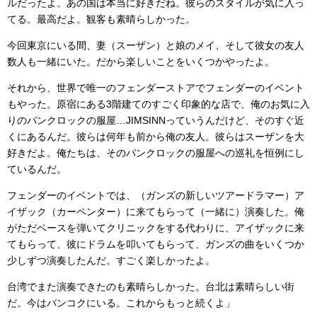
ルだったよ。あの国は本当に好きだね。彼らのスタイルが気に入っ
てる。最高だよ。観客も素晴らしかった。
今回東京にいる間、妻（スーザン）と娘のメイ、そして彼女の友人
数人も一緒にいた。だから楽しいことをいくつかやったよ。
それから、世界で唯一のフェンダーストアでフェンダーのイベント
もやった。原宿にある3階建てのすごく印象的な店で、俺のお気に入
りのパンクロックの服屋…JIMSINNっていうんだけど、そのすぐ近
くにあるんだ。彼らは何年も前から俺の友人。彼らはスーザンを大
好きだよ。俺たちは、そのパンクロックの服屋への巡礼を恒例にし
ているんだ。
フェンダーのイベントでは、（ガンズの新しいツアードラマー）ア
イザック（カーペンター）に来てもらって（一緒に）演奏した。俺
がただベースを弾いてクリニックをする代わりに、アイザックに来
てもらって、彼にドラムを叩いてもらって、ガンズの曲をいくつか
少しずつ演奏したんだ。すごく楽しかったよ。
台湾でまた演奏できたのも素晴らしかった。台北は素晴らしい街
だ。今はバンコクにいる。これからもっと続くよ」