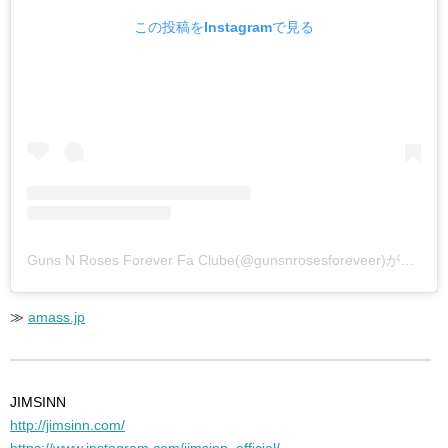
この投稿をInstagramで見る
Guns N Roses Forever Fa Clube(@gunsnrosesforeveer)がシェアした投稿
≫
amass.jp
JIMSINN
http://jimsinn.com/