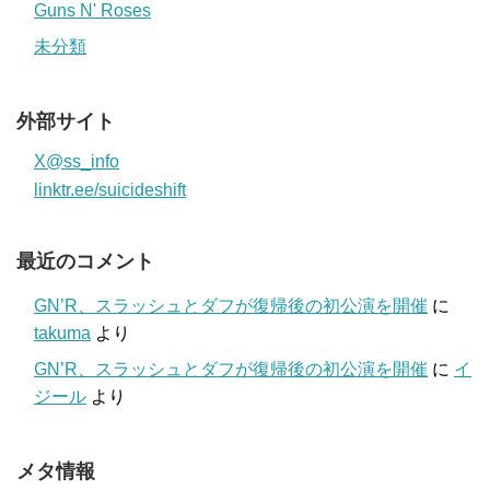
Guns N' Roses
未分類
外部サイト
X@ss_info
linktr.ee/suicideshift
最近のコメント
GN’R、スラッシュとダフが復帰後の初公演を開催
に
takuma
より
GN’R、スラッシュとダフが復帰後の初公演を開催
に
イ
ジール
より
メタ情報